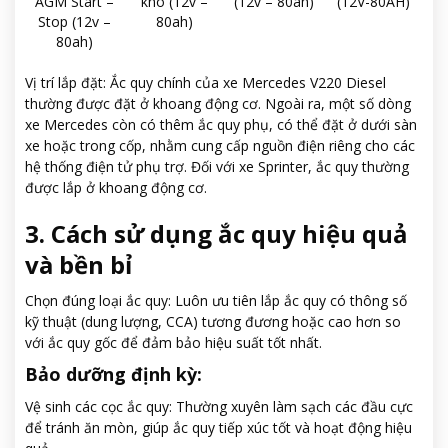
AGM Start –
khô (12v –
(12v – 80ah)
(12V-80AH)
Stop (12v –
80ah)
80ah)
Vị trí lắp đặt: Ắc quy chính của xe Mercedes V220 Diesel
thường được đặt ở khoang động cơ. Ngoài ra, một số dòng
xe Mercedes còn có thêm ắc quy phụ, có thể đặt ở dưới sàn
xe hoặc trong cốp, nhằm cung cấp nguồn điện riêng cho các
hệ thống điện tử phụ trợ. Đối với xe Sprinter, ắc quy thường
được lắp ở khoang động cơ.
3. Cách sử dụng ắc quy hiệu quả
và bền bỉ
Chọn đúng loại ắc quy: Luôn ưu tiên lắp ắc quy có thông số
kỹ thuật (dung lượng, CCA) tương đương hoặc cao hơn so
với ắc quy gốc để đảm bảo hiệu suất tốt nhất.
Bảo dưỡng định kỳ:
Vệ sinh các cọc ắc quy: Thường xuyên làm sạch các đầu cực
để tránh ăn mòn, giúp ắc quy tiếp xúc tốt và hoạt động hiệu