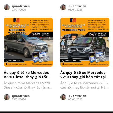
Hà Nội...
nơi tại Hà Nội Đại...
quantrivien
quantrivien
03/01/2026
03/01/2026
Ắc quy ô tô xe Mercedes
Ắc quy ô tô xe Mercedes
V220 Diesel thay giá tốt
V250 thay giá bán tốt tại
tại Hà Nội 2026
Hà Nội 2026
Ắc quy ô tô xe Mercedes V220
Ắc quy ô tô xe Mercedes V250 -
Diesel - cứu hộ, thay lắp tận nơi
cứu hộ, thay lắp tận nơi tại Hà
tại Hà Nội...
Nội Đại...
quantrivien
quantrivien
03/01/2026
03/01/2026