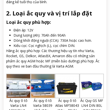
đáng kể tuổi thọ của bình.
2. Loại ắc quy và vị trí lắp đặt
Loại ắc quy phù hợp:
Điện áp: 12V
Dung lượng (Ah): 70Ah đến 90Ah
Dòng khởi động nguội (CCA): 730A hoặc cao hơn.
Kiểu cọc: Cọc nghịch (L), cọc chìm DIN.
Hãng ắc quy phù hợp: Các thương hiệu uy tín như Varta,
Rocket, GS, Delkor, AtlasBX, Amaron đều có những sản
phẩm ắc quy AGM hoặc MF (miễn bảo dưỡng) phù hợp. Ắc
quy theo xe ban đầu thường là Varta AGM.
Ắc quy ô tô
Ắc quy ô tô
Ắc quy ô tô
Ắc Quy GS MF
Varta LN4
Varta 58039
Atlas MF58043
LN4 DIN 80L