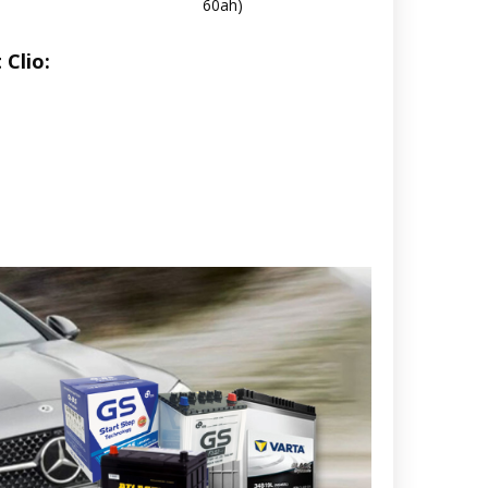
60ah)
Clio: