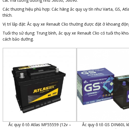
các mã tương đương như 56030, 56090.
Các thương hiệu phù hợp: Các hãng ắc quy uy tín như Varta, GS, A
thích.
Vị trí lắp đặt: Ắc quy xe Renault Clio thường được đặt ở khoang động
Tuổi thọ sử dụng: Trung bình, ắc quy xe Renault Clio có tuổi thọ kh
cách bảo dưỡng.
Ắc quy ô tô Atlas MF55559 (12v –
Ắc quy ô tô GS DIN60L k