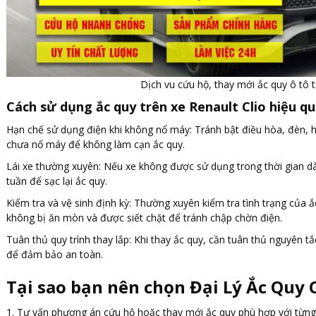
Dịch vu cứu hộ, thay mới ắc quy ô tô 
Cách sử dụng ắc quy trên xe Renault Clio hiệu qu
Hạn chế sử dụng điện khi không nổ máy: Tránh bật điều hòa, đèn, h
chưa nổ máy để không làm cạn ắc quy.
Lái xe thường xuyên: Nếu xe không được sử dụng trong thời gian d
tuần để sạc lại ắc quy.
Kiểm tra và vệ sinh định kỳ: Thường xuyên kiểm tra tình trạng của 
không bị ăn mòn và được siết chặt để tránh chập chờn điện.
Tuân thủ quy trình thay lắp: Khi thay ắc quy, cần tuân thủ nguyên t
để đảm bảo an toàn.
Tại sao bạn nên chọn Đại Lý Ắc Quy 
1. Tư vấn phương án cứu hộ hoặc thay mới ắc quy phù hợp với từn