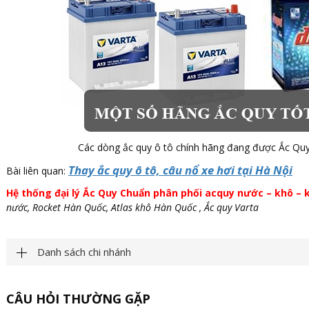
Các dòng ắc quy ô tô chính hãng đang được Ắc Quy
Thay ắc quy ô tô, câu nổ xe hơi tại Hà Nội
Bài liên quan:
Hệ thống đại lý Ắc Quy Chuẩn phân phối acquy nước – khô – k
nước, Rocket Hàn Quốc, Atlas khô Hàn Quốc , Ắc quy Varta
Danh sách chi nhánh
CÂU HỎI THƯỜNG GẶP