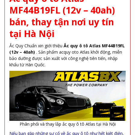
MF44B19FL (12v – 40ah)
bán, thay tận nơi uy tín
tại Hà Nội
Ắc Quy Chuẩn xin giới thiệu
Ắc quy ô tô Atlas MF44B19FL
(12v – 40ah)
. Sản phẩm acquy oto Atlas khởi động, miễn
bảo dưỡng được sản xuất với công nghệ tiên tiến, nhập
khẩu từ Hàn Quốc.
Phân phối và thay lắp ắc quy ô tô Atlas tại Hà Nội
Nếu bạn gặp những sự cố về ắc quy ô tô như hết kiệt điện,