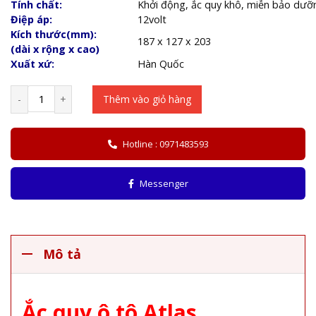
Tính chất:
Khởi động, ắc quy khô, miễn bảo dưỡ
Điệp áp:
12volt
Kích thước(mm):
187 x 127 x 203
(dài x rộng x cao)
Xuất xứ:
Hàn Quốc
-
+
Thêm vào giỏ hàng
Hotline : 0971483593
Messenger
Mô tả
Ắc quy ô tô Atlas