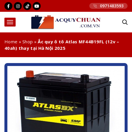
0971483593
Home
»
Shop
»
Ắc quy ô tô Atlas MF44B19FL (12v –
40ah) thay tại Hà Nội 2025