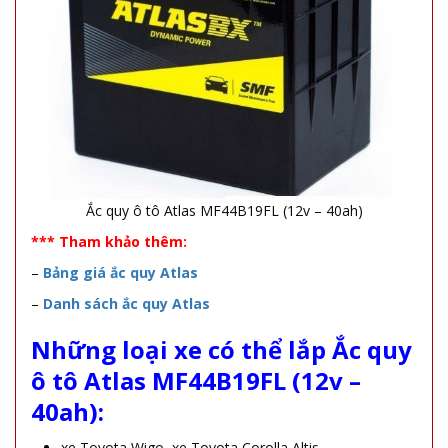
Ắc quy ô tô Atlas MF44B19FL (12v – 40ah)
*** Tham khảo thêm:
–
Bảng giá ắc quy Atlas
–
Danh sách ắc quy Atlas
Những loại xe có thể lắp Ắc quy
ô tô Atlas MF44B19FL (12v –
40ah):
xe Toyota Wigo, xe Toyota Corolla Altis.