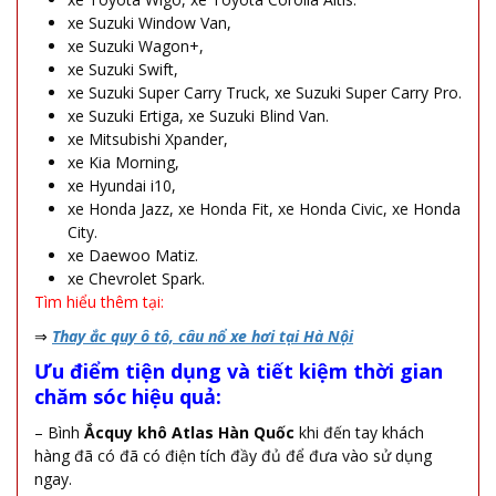
xe Suzuki Window Van,
xe Suzuki Wagon+,
xe Suzuki Swift,
xe Suzuki Super Carry Truck, xe Suzuki Super Carry Pro.
xe Suzuki Ertiga, xe Suzuki Blind Van.
xe Mitsubishi Xpander,
xe Kia Morning,
xe Hyundai i10,
xe Honda Jazz, xe Honda Fit, xe Honda Civic, xe Honda
City.
xe Daewoo Matiz.
xe Chevrolet Spark.
Tìm hiểu thêm tại:
⇒
Thay ắc quy ô tô, câu nổ xe hơi tại Hà Nội
Ưu điểm tiện dụng và tiết kiệm thời gian
chăm sóc hiệu quả:
– Bình
Ắcquy khô Atlas Hàn Quốc
khi đến tay khách
hàng đã có đã có điện tích đầy đủ để đưa vào sử dụng
ngay.