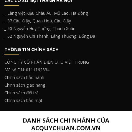
CÁC CƠ SỞ NỘI THÀNH HÀ NỘI
_ Làng Việt Kiều Châu Âu, Mỗ Lao, Hà Đông
_ 37 Cầu Giấy, Quan Hoa, Cầu Giấy
_ 90 Nguyễn Huy Tưởng, Thanh Xuân
_ 62 Nguyễn Chí Thanh, Láng Thượng, Đống Đa
THÔNG TIN CHÍNH SÁCH
CÔNG TY CỔ PHẦN ĐIỆN OTO VIỆT TRUNG
Mã số DN: 0111162334
Chính sách bảo hành
Chính sách giao hàng
Chính sách đổi trả
Chính sách bảo mật
DANH SÁCH CHI NHÁNH CỦA
ACQUYCHUAN.COM.VN