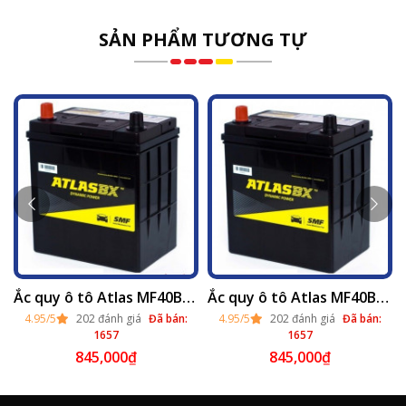
SẢN PHẨM TƯƠNG TỰ
Ắc quy ô tô Atlas MF40B19L (12v - 35ah) thay lắp tại Hà Nội 2025
Ắc quy ô tô Atlas MF40B19LS (12v - 35ah) thay tại Hà Nội 2025
4.95/5
202 đánh giá
Đã bán:
4.95/5
202 đánh giá
Đã bán:
1657
1657
845,000
₫
845,000
₫