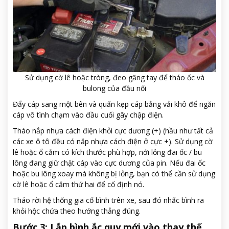
Sử dụng cờ lê hoặc tròng, đeo găng tay để tháo ốc và
bulong của đầu nối
Đẩy cáp sang một bên và quấn kẹp cáp bằng vải khô để ngăn
cáp vô tình chạm vào đầu cuối gây chập điện.
Tháo nắp nhựa cách điện khỏi cực dương (+) (hầu như tất cả
các xe ô tô đều có nắp nhựa cách điện ở cực +). Sử dụng cờ
lê hoặc ổ cắm có kích thước phù hợp, nới lỏng đai ốc / bu
lông đang giữ chặt cáp vào cực dương của pin. Nếu đai ốc
hoặc bu lông xoay mà không bị lỏng, bạn có thể cần sử dụng
cờ lê hoặc ổ cắm thứ hai để cố định nó.
Tháo rời hệ thống gia cố bình trên xe, sau đó nhấc bình ra
khỏi hộc chứa theo hướng thẳng đúng.
Bước 3: Lắp bình ắc quy mới vào thay thế.