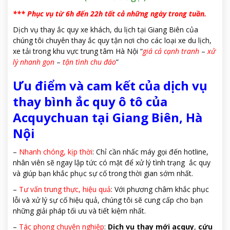
*** Phục vụ từ 6h đến 22h tất cả những ngày trong tuần.
Dịch vụ thay ắc quy xe khách, du lịch tại Giang Biên của
chúng tôi chuyên thay ắc quy tận nơi cho các loại xe du lịch,
xe tải trong khu vực trung tâm Hà Nội “
giá cả cạnh tranh
–
xử
lý nhanh gọn
–
tận tình chu đáo
”
Ưu điểm và cam kết của dịch vụ
thay bình ắc quy ô tô của
Acquychuan tại Giang Biên, Hà
Nội
–
Nhanh chóng, kịp thời
: Chỉ cần nhấc máy gọi đến hotline,
nhân viên sẽ ngay lập tức có mặt để xử lý tình trạng ắc quy
và giúp bạn khắc phục sự cố trong thời gian sớm nhất.
–
Tư vấn trung thực, hiệu quả
: Với phương châm khắc phục
lỗi và xử lý sự cố hiệu quả, chúng tôi sẽ cung cấp cho bạn
những giải pháp tối ưu và tiết kiệm nhất.
–
Tác phong chuyên nghiệp
:
Dịch vụ thay mới acquy
,
cứu