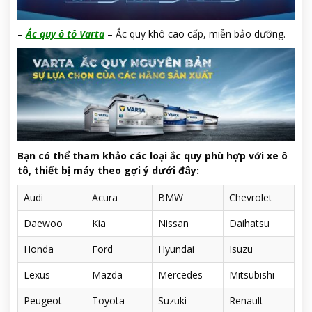
–
Ắc quy ô tô Varta
– Ắc quy khô cao cấp, miễn bảo dưỡng.
Bạn có thể tham khảo các loại ắc quy phù hợp với xe ô
tô, thiết bị máy theo gợi ý dưới đây:
Audi
Acura
BMW
Chevrolet
Daewoo
Kia
Nissan
Daihatsu
Honda
Ford
Hyundai
Isuzu
Lexus
Mazda
Mercedes
Mitsubishi
Peugeot
Toyota
Suzuki
Renault