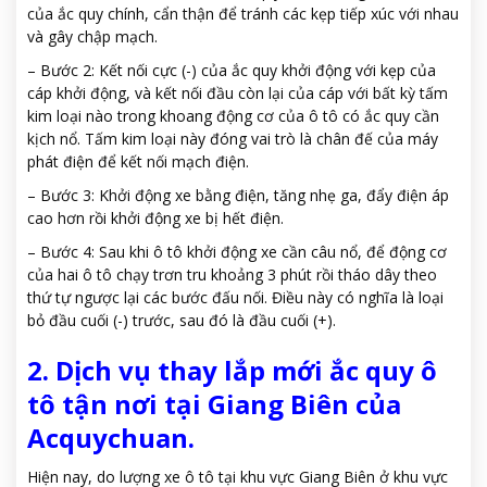
của ắc quy chính, cẩn thận để tránh các kẹp tiếp xúc với nhau
và gây chập mạch.
– Bước 2: Kết nối cực (-) của ắc quy khởi động với kẹp của
cáp khởi động, và kết nối đầu còn lại của cáp với bất kỳ tấm
kim loại nào trong khoang động cơ của ô tô có ắc quy cần
kịch nổ. Tấm kim loại này đóng vai trò là chân đế của máy
phát điện để kết nối mạch điện.
– Bước 3: Khởi động xe bằng điện, tăng nhẹ ga, đẩy điện áp
cao hơn rồi khởi động xe bị hết điện.
– Bước 4: Sau khi ô tô khởi động xe cần câu nổ, để động cơ
của hai ô tô chạy trơn tru khoảng 3 phút rồi tháo dây theo
thứ tự ngược lại các bước đấu nối. Điều này có nghĩa là loại
bỏ đầu cuối (-) trước, sau đó là đầu cuối (+).
2. Dịch vụ thay lắp mới ắc quy ô
tô tận nơi tại Giang Biên của
Acquychuan.
Hiện nay, do lượng xe ô tô tại khu vực Giang Biên ở khu vực