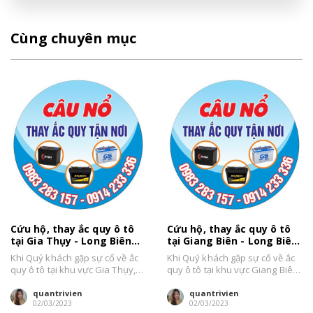
Cùng chuyên mục
Cứu hộ, thay ắc quy ô tô
Cứu hộ, thay ắc quy ô tô
tại Gia Thụy - Long Biên
tại Giang Biên - Long Biên
uy tín, giá tốt
uy tín, giá tốt
Khi Quý khách gặp sự cố về ắc
Khi Quý khách gặp sự cố về ắc
quy ô tô tại khu vực Gia Thụy,
quy ô tô tại khu vực Giang Biên,
quận Long...
quận Long...
quantrivien
quantrivien
02/03/2023
02/03/2023