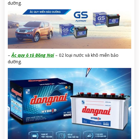
dưỡng.
–
Ắc quy ô t
ô
Đồng Nai
– 02 loại nước và khô miễn bảo
dưỡng.