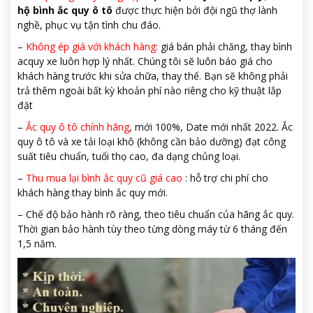
hộ bình ắc quy ô tô
được thực hiện bởi đội ngũ thợ lành
nghề, phục vụ tận tình chu đáo.
–
Không ép giá với khách hàng
: giá bán phải chăng, thay bình
acquy xe luôn hợp lý nhất. Chúng tôi sẽ luôn báo giá cho
khách hàng trước khi sửa chữa, thay thế. Bạn sẽ không phải
trả thêm ngoài bất kỳ khoản phí nào riêng cho kỹ thuật lắp
đặt
–
Ắc quy ô tô chính hãng
, mới 100%, Date mới nhất 2022. Ắc
quy ô tô và xe tải loại khô (không cần bảo dưỡng) đạt công
suất tiêu chuẩn, tuổi thọ cao, đa dạng chủng loại.
–
Thu mua lại bình ắc quy cũ giá cao
: hỗ trợ chi phí cho
khách hàng thay bình ắc quy mới.
– Chế độ bảo hành rõ ràng, theo tiêu chuẩn của hãng ắc quy.
Thời gian bảo hành tùy theo từng dòng máy từ 6 tháng đến
1,5 năm.