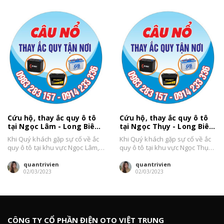
Cứu hộ, thay ắc quy ô tô
Cứu hộ, thay ắc quy ô tô
tại Ngọc Lâm - Long Biên
tại Ngọc Thụy - Long Biên
uy tín, giá tốt
uy tín, giá tốt
Khi Quý khách gặp sự cố về ắc
Khi Quý khách gặp sự cố về ắc
quy ô tô tại khu vực Ngọc Lâm,
quy ô tô tại khu vực Ngọc Thụy,
quận Long...
quận Long...
quantrivien
quantrivien
02/03/2023
02/03/2023
CÔNG TY CỔ PHẦN ĐIỆN OTO VIỆT TRUNG