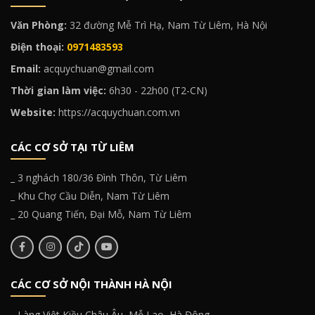
Văn Phòng:
32 đường Mễ Trì Hạ, Nam Từ Liêm, Hà Nội
Điện thoại:
0971483593
Email:
acquychuan@gmail.com
Thời gian làm việc:
6h30 - 22h00 (T2-CN)
Website:
https://acquychuan.com.vn
CÁC CƠ SỞ TẠI TỪ LIÊM
_ 3 nghách 180/36 Đình Thôn, Từ Liêm
_ Khu Chợ Cầu Diễn, Nam Từ Liêm
_ 20 Quang Tiến, Đại Mỗ, Nam Từ Liêm
CÁC CƠ SỞ NỘI THÀNH HÀ NỘI
_ Làng Việt Kiều Châu Âu, Mỗ Lao, Hà Đông