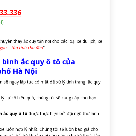
33.336
i)
huyên thay ắc quy tận nơi cho các loại xe du lịch, xe
 gọn
–
tận tình chu đáo
”
 bình ắc quy ô tô của
phố Hà Nội
ên sẽ ngay lập tức có mặt để xử lý tình trạng ắc quy
 lý sự cố hiệu quả, chúng tôi sẽ cung cấp cho bạn
h ắc quy ô tô
được thực hiện bởi đội ngũ thợ lành
 xe luôn hợp lý nhất. Chúng tôi sẽ luôn báo giá cho
m ngoài bất kỳ khoản phí nào riêng cho kỹ thuật lắp