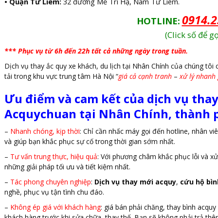
• Quận Từ Liêm:
32 đường Mễ Trì Hạ, Nam Từ Liêm.
0914.2
HOTLINE:
(Click số để gọ
*** Phục vụ từ 6h đến 22h tất cả những ngày trong tuần.
Dịch vụ thay ắc quy xe khách, du lịch tại Nhân Chính của chúng tôi c
tải trong khu vực trung tâm Hà Nội “
giá cả cạnh tranh
–
xử lý nhanh
Ưu điểm và cam kết của dịch vụ thay
Acquychuan tại Nhân Chính, thành 
–
Nhanh chóng, kịp thời
: Chỉ cần nhấc máy gọi đến hotline, nhân vi
và giúp bạn khắc phục sự cố trong thời gian sớm nhất.
–
Tư vấn trung thực, hiệu quả
: Với phương châm khắc phục lỗi và xử
những giải pháp tối ưu và tiết kiệm nhất.
–
Tác phong chuyên nghiệp
:
Dịch vụ thay mới acquy
,
cứu hộ bìn
nghề, phục vụ tận tình chu đáo.
–
Không ép giá với khách hàng
: giá bán phải chăng, thay bình acquy
khách hàng trước khi sửa chữa, thay thế. Bạn sẽ không phải trả thê