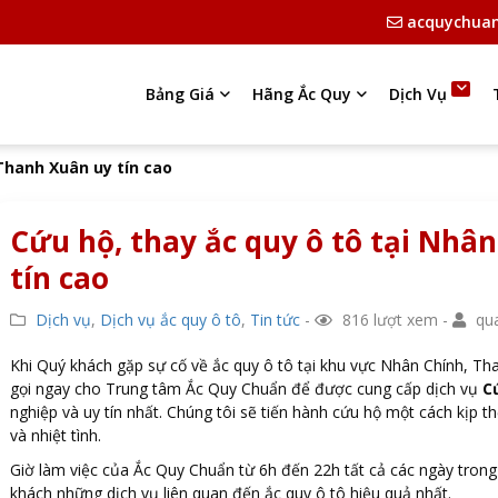
acquychua
Bảng Giá
Hãng Ắc Quy
Dịch Vụ
 Thanh Xuân uy tín cao
Cứu hộ, thay ắc quy ô tô tại Nhâ
tín cao
Dịch vụ
,
Dịch vụ ắc quy ô tô
,
Tin tức
-
816 lượt xem -
qua
Khi Quý khách gặp sự cố về ắc quy ô tô tại khu vực Nhân Chính, T
gọi ngay cho Trung tâm Ắc Quy Chuẩn để được cung cấp dịch vụ
Cứ
nghiệp và uy tín nhất. Chúng tôi sẽ tiến hành cứu hộ một cách kịp t
và nhiệt tình.
Giờ làm việc của Ắc Quy Chuẩn từ 6h đến 22h tất cả các ngày trong
khách những dịch vụ liên quan đến ắc quy ô tô hiệu quả nhất.