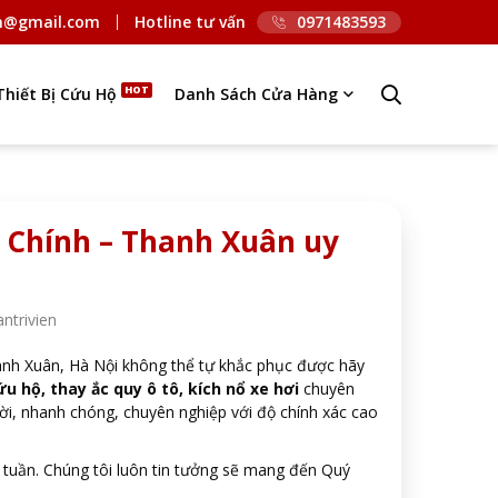
n@gmail.com
Hotline tư vấn
0971483593
Thiết Bị Cứu Hộ
Danh Sách Cửa Hàng
n Chính – Thanh Xuân uy
ntrivien
hanh Xuân, Hà Nội không thể tự khắc phục được hãy
u hộ, thay ắc quy ô tô, kích nổ xe hơi
chuyên
hời, nhanh chóng, chuyên nghiệp với độ chính xác cao
 tuần.
Chúng tôi luôn tin tưởng sẽ mang đến Quý