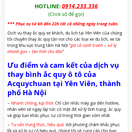
0914.233.336
HOTLINE:
(Click số để gọi)
*** Phục vụ từ 6h đến 22h tất cả những ngày trong tuần.
Dịch vụ thay ắc quy xe khách, du lịch tại Yên Viên của chúng
tôi chuyên thay ắc quy tận nơi cho các loại xe du lịch, xe tải
trong khu vực trung tâm Hà Nội “
giá cả cạnh tranh
–
xử lý
nhanh gọn
–
tận tình chu đáo
”
Ưu điểm và cam kết của dịch vụ
thay bình ắc quy ô tô của
Acquychuan tại Yên Viên, thành
phố Hà Nội
–
Nhanh chóng, kịp thời
: Chỉ cần nhấc máy gọi đến hotline,
nhân viên sẽ ngay lập tức có mặt để xử lý tình trạng ắc quy
và giúp bạn khắc phục sự cố trong thời gian sớm nhất.
–
Tư vấn trung thực, hiệu quả
: Với phương châm khắc phục
lỗi và xử lý sự cố hiệu quả, chúng tôi sẽ cung cấp cho bạn