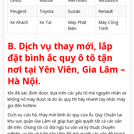
Lexus
Mazda
Mercedes
Mitsubishi
Peugeot
Toyota
Suzuki
Renault
Xe Khách
Xe Tải
Máy Phát
Máy Công
Điện
Trình
B. Dịch vụ thay mới, lắp
đặt bình ắc quy ô tô tận
nơi tại Yên Viên, Gia Lâm –
Hà Nội.
Khi đã xác định được dựa trên các yếu tố mà nguyên nhân xe
không nổ máy được là do ắc quy thì hãy nhanh tay nhấc máy
gọi đến hotline.
Dịch vụ cứu hộ, thay mới bình ắc quy của Ắc Quy Chuẩn tại
khu vực quận Gia Lâm sẽ giúp bạn giải quyết tất cả các vấn
đề trên. Chúng tôi có đội ngũ tư vấn và kỹ thuật chuyên
nghiệp, uy tín và luôn tận tâm để giải quyết các vấn đề trong