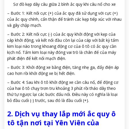
Sơ đồ kẹp dây câu giữa 2 bình ắc quy khi câu nổ cho xe
– Bước 1: Kết nối cực (+) của ắc quy đã sử dụng với cực (+)
của ắc quy chính, cẩn thận để tránh các kẹp tiếp xúc với nhau
và gây chập mạch.
– Bước 2: Kết nối cực (-) của ắc quy khởi động với kẹp của
cáp khởi động, và kết nối đầu còn lại của cáp với bất kỳ tấm
kim loại nào trong khoang động cơ của ô tô có ắc quy cần
kịch nổ. Tấm kim loại này đóng vai trò là chân đế của máy
phát điện để kết nối mạch điện.
– Bước 3: Khởi động xe bằng điện, tăng nhẹ ga, đẩy điện áp
cao hơn rồi khởi động xe bị hết điện.
– Bước 4: Sau khi ô tô khởi động xe cần câu nổ, để động cơ
của hai ô tô chạy trơn tru khoảng 3 phút rồi tháo dây theo
thứ tự ngược lại các bước đấu nối. Điều này có nghĩa là loại
bỏ đầu cuối (-) trước, sau đó là đầu cuối (+).
2. Dịch vụ thay lắp mới ắc quy ô
tô tận nơi tại Yên Viên của