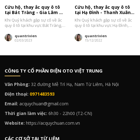
Cứu hộ, thay ắc quy ô tô
Cứu hộ, thay ắc quy ô tô
tại Bát Tràng - Gia Lâm uy
tại Hạ Đình - Thanh Xuân
tín, giá tốt
uy tín, giá tốt
Khi Quý khách gặp sự cố về ắc
Khi Quý khách gặp sự cố về ắc
quy ô tô tại khu vực Bát Tràng,
quy ô tô tại khu vực Hạ Đình,
Gia Lâm,...
Thanh Xuân,...
quantrivien
quantrivien
02/03/2023
15/12/2022
CÔNG TY CỔ PHẦN ĐIỆN OTO VIỆT TRUNG
Văn Phòng:
32 đường Mễ Trì Hạ, Nam Từ Liêm, Hà Nội
Điện thoại:
0971483593
Email:
acquychuan@gmail.com
Thời gian làm việc:
6h30 - 22h00 (T2-CN)
Website:
https://acquychuan.com.vn
CÁC CƠ SỞ TẠI TỪ LIÊM