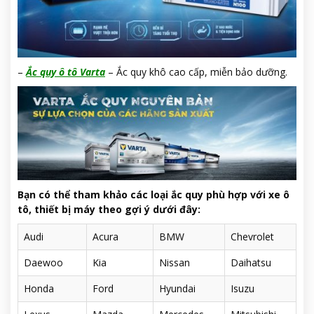
–
Ắc quy ô tô Varta
– Ắc quy khô cao cấp, miễn bảo dưỡng.
Bạn có thể tham khảo các loại ắc quy phù hợp với xe ô
tô, thiết bị máy theo gợi ý dưới đây:
Audi
Acura
BMW
Chevrolet
Daewoo
Kia
Nissan
Daihatsu
Honda
Ford
Hyundai
Isuzu