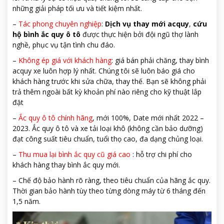
những giải pháp tối ưu và tiết kiệm nhất.
–
Tác phong chuyên nghiệp
:
Dịch vụ thay mới acquy
,
cứu
hộ bình ắc quy ô tô
được thực hiện bởi đội ngũ thợ lành
nghề, phục vụ tận tình chu đáo.
–
Không ép giá với khách hàng
: giá bán phải chăng, thay bình
acquy xe luôn hợp lý nhất. Chúng tôi sẽ luôn báo giá cho
khách hàng trước khi sửa chữa, thay thế. Bạn sẽ không phải
trả thêm ngoài bất kỳ khoản phí nào riêng cho kỹ thuật lắp
đặt
–
Ắc quy ô tô chính hãng
, mới 100%, Date mới nhất 2022 –
2023. Ắc quy ô tô và xe tải loại khô (không cần bảo dưỡng)
đạt công suất tiêu chuẩn, tuổi thọ cao, đa dạng chủng loại.
–
Thu mua lại bình ắc quy cũ giá cao
: hỗ trợ chi phí cho
khách hàng thay bình ắc quy mới.
– Chế độ bảo hành rõ ràng, theo tiêu chuẩn của hãng ắc quy.
Thời gian bảo hành tùy theo từng dòng máy từ 6 tháng đến
1,5 năm.