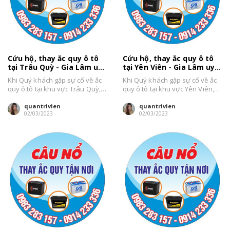
Cứu hộ, thay ắc quy ô tô
Cứu hộ, thay ắc quy ô tô
tại Trâu Quỳ - Gia Lâm uy
tại Yên Viên - Gia Lâm uy
tín, giá bán tốt
tín, giá bán tốt
Khi Quý khách gặp sự cố về ắc
Khi Quý khách gặp sự cố về ắc
quy ô tô tại khu vực Trâu Quỳ,
quy ô tô tại khu vực Yên Viên,
Gia Lâm,...
Gia Lâm,...
quantrivien
quantrivien
02/03/2023
02/03/2023