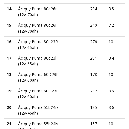
14
Ắc quy Puma 80d26r
234
8.5
(12v-70ah)
15
Ắc quy Puma 80d26l
240
7.2
(12v-70ah)
16
Ắc quy Puma 80d23R
276
10
(12v-65ah)
17
Ắc quy Puma 80d23l
291
8.4
(12v-65ah)
18
Ắc quy Puma 60D23R
178
10
(12v-60ah)
19
Ắc quy Puma 60D23L
237
8.6
(12v-60ah)
20
Ắc quy Puma 55b24rs
185
8.6
(12v-46ah)
21
Ắc quy Puma 55b24ls
157
10