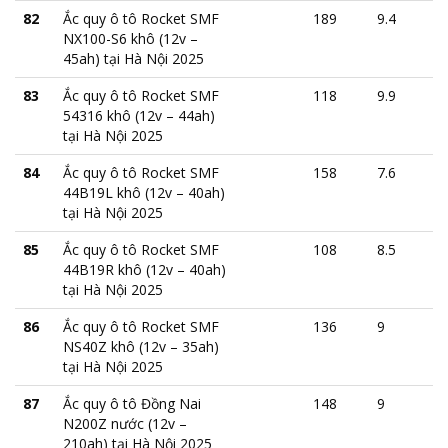
82
Ắc quy ô tô Rocket SMF
189
9.4
NX100-S6 khô (12v –
45ah) tại Hà Nội 2025
83
Ắc quy ô tô Rocket SMF
118
9.9
54316 khô (12v – 44ah)
tại Hà Nội 2025
84
Ắc quy ô tô Rocket SMF
158
7.6
44B19L khô (12v – 40ah)
tại Hà Nội 2025
85
Ắc quy ô tô Rocket SMF
108
8.5
44B19R khô (12v – 40ah)
tại Hà Nội 2025
86
Ắc quy ô tô Rocket SMF
136
9
NS40Z khô (12v – 35ah)
tại Hà Nội 2025
87
Ắc quy ô tô Đồng Nai
148
9
N200Z nước (12v –
210ah) tại Hà Nội 2025