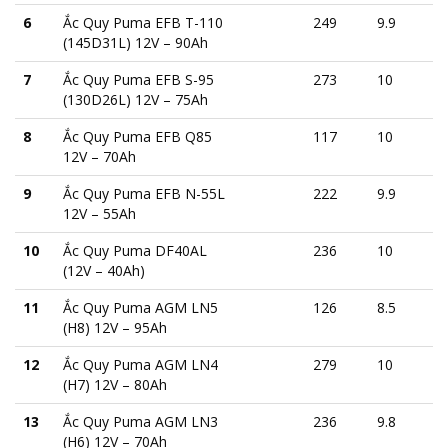
6
Ắc Quy Puma EFB T-110
249
9.9
(145D31L) 12V – 90Ah
7
Ắc Quy Puma EFB S-95
273
10
(130D26L) 12V – 75Ah
8
Ắc Quy Puma EFB Q85
117
10
12V – 70Ah
9
Ắc Quy Puma EFB N-55L
222
9.9
12V – 55Ah
10
Ắc Quy Puma DF40AL
236
10
(12V – 40Ah)
11
Ắc Quy Puma AGM LN5
126
8.5
(H8) 12V – 95Ah
12
Ắc Quy Puma AGM LN4
279
10
(H7) 12V – 80Ah
13
Ắc Quy Puma AGM LN3
236
9.8
(H6) 12V – 70Ah