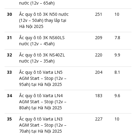
nước (12v – 65ah)
30
Ắc quy ô tô 3K N50 nước
251
10
(12v – 50ah) thay lắp tại
Hà Nội 2025
31
Ắc quy ô tô 3K NS60LS
209
7.8
nước (12v – 45ah)
32
Ắc quy ô tô 3K NS40ZL
220
9.9
nước (12v – 35ah)
33
Ắc quy ô tô Varta LN5
204
8.1
AGM Start – Stop (12v –
95ah) tại Hà Nội 2025
34
Ắc quy ô tô Varta LN4
183
9.6
AGM Start – Stop (12v –
80ah) tại Hà Nội 2025
35
Ắc quy ô tô Varta LN3
227
10
AGM Start – Stop (12v –
70ah) tại Hà Nội 2025