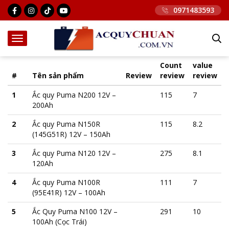
0971483593
Count
value
#
Tên sản phẩm
Review
review
review
1
Ắc quy Puma N200 12V –
115
7
200Ah
2
Ắc quy Puma N150R
115
8.2
(145G51R) 12V – 150Ah
3
Ắc quy Puma N120 12V –
275
8.1
120Ah
4
Ắc quy Puma N100R
111
7
(95E41R) 12V – 100Ah
5
Ắc Quy Puma N100 12V –
291
10
100Ah (Cọc Trái)