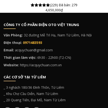
(229)
Đã bán: 279
4,650,000
₫
CÔNG TY CỔ PHẦN ĐIỆN OTO VIỆT TRUNG
Văn Phòng:
32 đường Mễ Trì Hạ, Nam Từ Liêm, Hà Nội
Điện thoại:
0971483593
Email:
acquychuan@gmail.com
Thời gian làm việc:
6h30 - 22h00 (T2-CN)
Website:
https://acquychuan.com.vn
CÁC CƠ SỞ TẠI TỪ LIÊM
_ 3 nghách 180/36 Đình Thôn, Từ Liêm
_ Khu Chợ Cầu Diễn, Nam Từ Liêm
_ 20 Quang Tiến, Đại Mỗ, Nam Từ Liêm