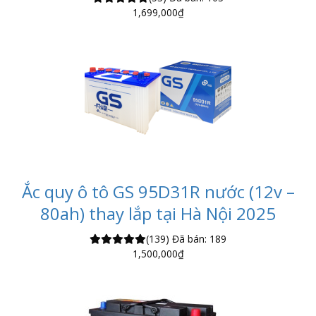
1,699,000
₫
Ắc quy ô tô GS 95D31R nước (12v –
80ah) thay lắp tại Hà Nội 2025
(139)
Đã bán: 189
1,500,000
₫