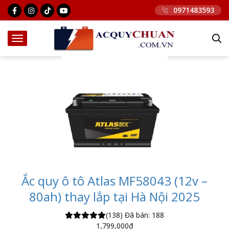
0971483593
Ắc quy ô tô Atlas MF58043 (12v –
80ah) thay lắp tại Hà Nội 2025
(138)
Đã bán: 188
1,799,000
₫