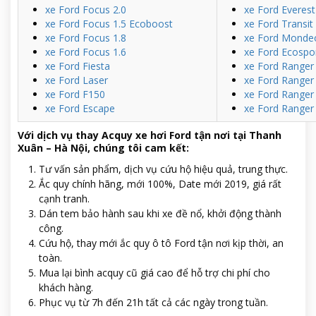
xe Ford Focus 2.0
xe Ford Everes
xe Ford Focus 1.5 Ecoboost
xe Ford Transit
xe Ford Focus 1.8
xe Ford Monde
xe Ford Focus 1.6
xe Ford Ecospo
xe Ford Fiesta
xe Ford Ranger
xe Ford Laser
xe Ford Ranger 
xe Ford F150
xe Ford Ranger 
xe Ford Escape
xe Ford Ranger 
Với dịch vụ thay Acquy xe hơi Ford tận nơi tại Thanh
Xuân – Hà Nội, chúng tôi cam kết:
Tư vấn sản phẩm, dịch vụ cứu hộ hiệu quả, trung thực.
Ắc quy chính hãng, mới 100%, Date mới 2019, giá rất
cạnh tranh.
Dán tem bảo hành sau khi xe đề nổ, khởi động thành
công.
Cứu hộ, thay mới ắc quy ô tô Ford tận nơi kịp thời, an
toàn.
Mua lại bình acquy cũ giá cao để hỗ trợ chi phí cho
khách hàng.
Phục vụ từ 7h đến 21h tất cả các ngày trong tuần.