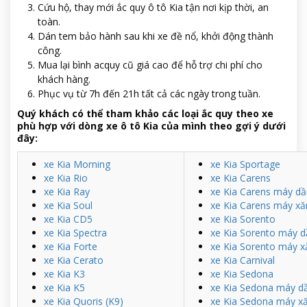
Cứu hộ, thay mới ắc quy ô tô Kia tận nơi kịp thời, an
toàn.
Dán tem bảo hành sau khi xe đề nổ, khởi động thành
công.
Mua lại bình acquy cũ giá cao để hỗ trợ chi phí cho
khách hàng.
Phục vụ từ 7h đến 21h tất cả các ngày trong tuần.
Quý khách có thể tham khảo các loại ắc quy theo xe
phù hợp với dòng xe ô tô Kia của mình theo gợi ý dưới
đây:
xe Kia Morning
xe Kia Sportage
xe Kia Rio
xe Kia Carens
xe Kia Ray
xe Kia Carens máy dầ
xe Kia Soul
xe Kia Carens máy xă
xe Kia CD5
xe Kia Sorento
xe Kia Spectra
xe Kia Sorento máy d
xe Kia Forte
xe Kia Sorento máy x
xe Kia Cerato
xe Kia Carnival
xe Kia K3
xe Kia Sedona
xe Kia K5
xe Kia Sedona máy d
xe Kia Quoris (K9)
xe Kia Sedona máy x