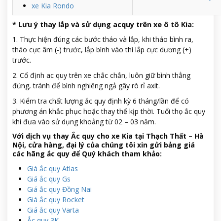
xe Kia Rondo
*
Lưu ý thay lắp và sử dụng acquy trên xe ô tô Kia:
1. Thực hiện đúng các bước tháo và lắp, khi tháo bình ra,
tháo cực âm (-) trước, lắp bình vào thì lắp cực dương (+)
trước.
2. Cố định ac quy trên xe chắc chắn, luôn giữ bình thẳng
đứng, tránh để bình nghiêng ngả gây rò rỉ axit.
3. Kiểm tra chất lượng ắc quy định kỳ 6 tháng/lần để có
phương án khắc phục hoặc thay thế kịp thời. Tuổi thọ ắc quy
khi đưa vào sử dụng khoảng từ 02 – 03 năm.
Với dịch vụ thay
Ắc quy cho xe Kia tại Thạch Thất – Hà
Nội
, cửa hàng, đại lý của chúng tôi xin gửi bảng giá
các hãng ắc quy để Quý khách tham khảo:
Giá ắc quy Atlas
Giá ắc quy Gs
Giá ắc quy Đồng Nai
Giá ắc quy Rocket
Giá ắc quy Varta
Ắc quy 3K