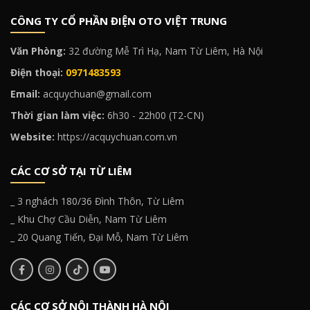
CÔNG TY CỔ PHẦN ĐIỆN OTO VIỆT TRUNG
Văn Phòng:
32 đường Mễ Trì Hạ, Nam Từ Liêm, Hà Nội
Điện thoại:
0971483593
Email:
acquychuan@gmail.com
Thời gian làm việc:
6h30 - 22h00 (T2-CN)
Website:
https://acquychuan.com.vn
CÁC CƠ SỞ TẠI TỪ LIÊM
_ 3 nghách 180/36 Đình Thôn, Từ Liêm
_ Khu Chợ Cầu Diễn, Nam Từ Liêm
_ 20 Quang Tiến, Đại Mỗ, Nam Từ Liêm
CÁC CƠ SỞ NỘI THÀNH HÀ NỘI