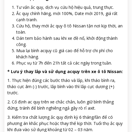
Tư vấn ắc quy, dịch vụ cứu hộ hiệu quả, trung thực.
Ắc quy chính hãng, mới 100%, Date mới 2019, giá rất
cạnh tranh.
Cứu hộ, thay mới ắc quy ô tô Nissan tận nơi kịp thời, an
toàn.
Dán tem bảo hành sau khi xe đề nổ, khởi động thành
công.
Mua lại bình acquy cũ giá cao để hỗ trợ chi phí cho
khách hàng.
Phục vụ từ 7h đến 21h tất cả các ngày trong tuần.
* Lưu ý thay lắp và sử dụng acquy trên xe ô tô Nissan:
1. Thực hiện đúng các bước tháo và lắp, khi tháo bình ra,
tháo cực âm (-) trước, lắp bình vào thì lắp cực dương (+)
trước.
2. Cố định ac quy trên xe chắc chắn, luôn giữ bình thẳng
đứng, tránh để bình nghiêng ngả gây rò rỉ axit.
3. Kiểm tra chất lượng ắc quy định kỳ 6 tháng/lần để có
phương án khắc phục hoặc thay thế kịp thời. Tuổi thọ ắc quy
khi đưa vào sử dụng khoảng từ 02 – 03 năm.