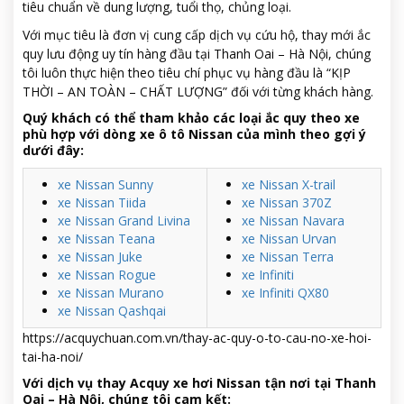
tiêu chuẩn về dung lượng, tuổi thọ, chủng loại.
Với mục tiêu là đơn vị cung cấp dịch vụ cứu hộ, thay mới ắc
quy lưu động uy tín hàng đầu tại Thanh Oai – Hà Nội, chúng
tôi luôn thực hiện theo tiêu chí phục vụ hàng đầu là “KỊP
THỜI – AN TOÀN – CHẤT LƯỢNG” đối với từng khách hàng.
Quý khách có thể tham khảo các loại ắc quy theo xe
phù hợp với dòng xe ô tô Nissan của mình theo gợi ý
dưới đây:
xe Nissan Sunny
xe Nissan X-trail
xe Nissan Tiida
xe Nissan 370Z
xe Nissan Grand Livina
xe Nissan Navara
xe Nissan Teana
xe Nissan Urvan
xe Nissan Juke
xe Nissan Terra
xe Nissan Rogue
xe Infiniti
xe Nissan Murano
xe Infiniti QX80
xe Nissan Qashqai
https://acquychuan.com.vn/thay-ac-quy-o-to-cau-no-xe-hoi-
tai-ha-noi/
Với dịch vụ thay Acquy xe hơi Nissan tận nơi tại Thanh
Oai – Hà Nội, chúng tôi cam kết: