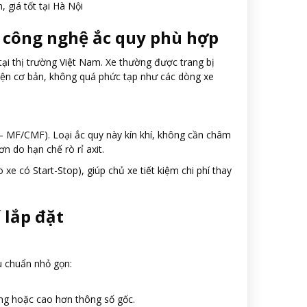
, giá tốt tại Hà Nội
và công nghệ ắc quy phù hợp
tại thị trường Việt Nam. Xe thường được trang bị
điện cơ bản, không quá phức tạp như các dòng xe
– MF/CMF). Loại ắc quy này kín khí, không cần châm
n do hạn chế rò rỉ axit.
 có Start-Stop), giúp chủ xe tiết kiệm chi phí thay
í lắp đặt
u chuẩn nhỏ gọn:
ng hoặc cao hơn thông số gốc.