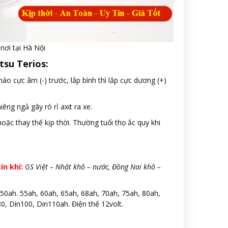
nơi tại Hà Nội
tsu Terios:
háo cực âm (-) trước, lắp bình thì lắp cực dương (+)
êng ngả gây rò rỉ axit ra xe.
ặc thay thế kịp thời. Thường tuổi thọ ắc quy khi
ín khí:
GS Việt – Nhật khô – nước, Đồng Nai khô –
50ah. 55ah, 60ah, 65ah, 68ah, 70ah, 75ah, 80ah,
0, Din100, Din110ah. Điện thế 12volt.