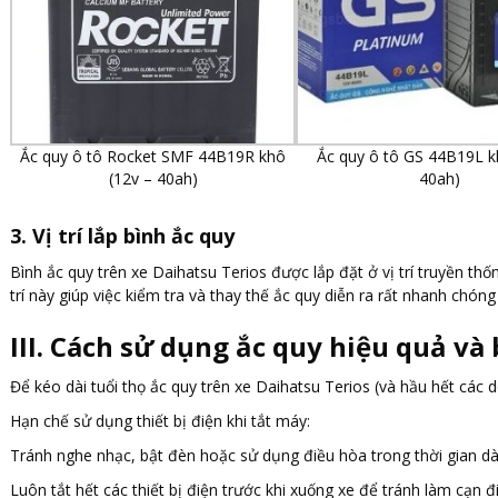
Ắc quy ô tô Rocket SMF 44B19R khô
Ắc quy ô tô GS 44B19L k
(12v – 40ah)
40ah)
3. Vị trí lắp bình ắc quy
Bình ắc quy trên xe Daihatsu Terios được lắp đặt ở vị trí truyền th
trí này giúp việc kiểm tra và thay thế ắc quy diễn ra rất nhanh chóng
III. Cách sử dụng ắc quy hiệu quả và 
Để kéo dài tuổi thọ ắc quy trên xe Daihatsu Terios (và hầu hết các 
Hạn chế sử dụng thiết bị điện khi tắt máy:
Tránh nghe nhạc, bật đèn hoặc sử dụng điều hòa trong thời gian dà
Luôn tắt hết các thiết bị điện trước khi xuống xe để tránh làm cạn đ