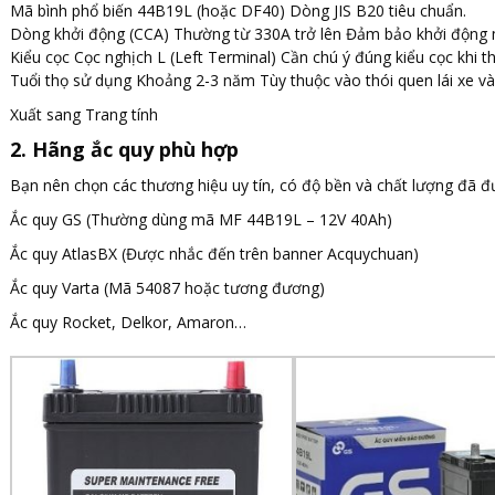
Mã bình phổ biến 44B19L (hoặc DF40) Dòng JIS B20 tiêu chuẩn.
Dòng khởi động (CCA) Thường từ 330A trở lên Đảm bảo khởi động
Kiểu cọc Cọc nghịch L (Left Terminal) Cần chú ý đúng kiểu cọc khi th
Tuổi thọ sử dụng Khoảng 2-3 năm Tùy thuộc vào thói quen lái xe v
Xuất sang Trang tính
2. Hãng ắc quy phù hợp
Bạn nên chọn các thương hiệu uy tín, có độ bền và chất lượng đã đ
Ắc quy GS (Thường dùng mã MF 44B19L – 12V 40Ah)
Ắc quy AtlasBX (Được nhắc đến trên banner Acquychuan)
Ắc quy Varta (Mã 54087 hoặc tương đương)
Ắc quy Rocket, Delkor, Amaron…