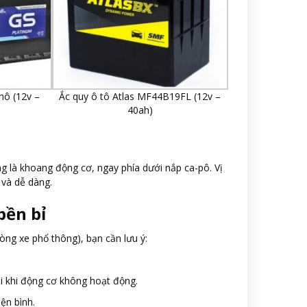
hô (12v –
Ắc quy ô tô Atlas MF44B19FL (12v –
40ah)
ống là khoang động cơ, ngay phía dưới nắp ca-pô. Vị
 và dễ dàng.
bền bỉ
dòng xe phổ thông), bạn cần lưu ý:
i khi động cơ không hoạt động.
iện bình.