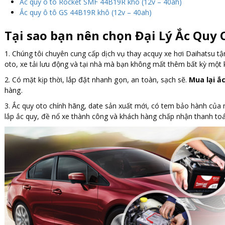
Ắc quy ô tô Rocket SMF 44B19R khô (12v – 40ah)
Ắc quy ô tô GS 44B19R khô (12v – 40ah)
Tại sao bạn nên chọn Đại Lý Ắc Quy 
1. Chúng tôi chuyên cung cấp dịch vụ thay acquy xe hơi Daihatsu tậ
oto, xe tải lưu động và tại nhà mà bạn không mất thêm bất kỳ một 
2. Có mặt kịp thời,
lắp đặt nhanh gọn, an toàn, sạch sẽ.
Mua lại ắ
hàng.
3. Ắc quy oto chính hãng, date sản xuất mới, có tem bảo hành của
lắp ắc quy, đề nổ xe thành công và khách hàng chấp nhận thanh toá