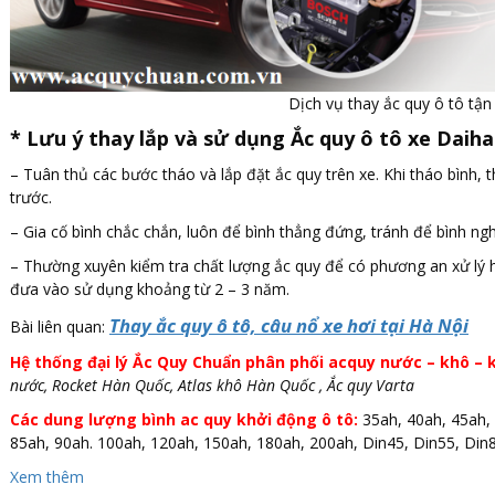
Dịch vụ thay ắc quy ô tô tận 
*
Lưu ý thay lắp và sử dụng Ắc quy ô tô xe Daiha
– Tuân thủ các bước tháo và lắp đặt ắc quy trên xe. Khi tháo bình, t
trước.
– Gia cố bình chắc chắn, luôn để bình thẳng đứng, tránh để bình nghi
– Thường xuyên kiểm tra chất lượng ắc quy để có phương an xử lý ho
đưa vào sử dụng khoảng từ 2 – 3 năm.
Thay ắc quy ô tô, câu nổ xe hơi tại Hà Nội
Bài liên quan:
Hệ thống đại lý Ắc Quy Chuẩn phân phối acquy nước – khô – k
nước, Rocket Hàn Quốc, Atlas khô Hàn Quốc , Ắc quy Varta
Các dung lượng bình ac quy khởi động ô tô:
35ah, 40ah, 45ah, 
85ah, 90ah. 100ah, 120ah, 150ah, 180ah, 200ah, Din45, Din55, Din8
Xem thêm