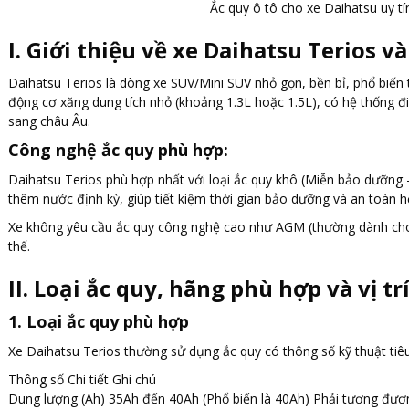
Ắc quy ô tô cho xe Daihatsu uy tín
I. Giới thiệu về xe Daihatsu Terios 
Daihatsu Terios là dòng xe SUV/Mini SUV nhỏ gọn, bền bỉ, phổ biến 
động cơ xăng dung tích nhỏ (khoảng 1.3L hoặc 1.5L), có hệ thống 
sang châu Âu.
Công nghệ ắc quy phù hợp:
Daihatsu Terios phù hợp nhất với loại ắc quy khô (Miễn bảo dưỡng 
thêm nước định kỳ, giúp tiết kiệm thời gian bảo dưỡng và an toàn hơ
Xe không yêu cầu ắc quy công nghệ cao như AGM (thường dành cho xe
thế.
II. Loại ắc quy, hãng phù hợp và vị tr
1. Loại ắc quy phù hợp
Xe Daihatsu Terios thường sử dụng ắc quy có thông số kỹ thuật tiê
Thông số Chi tiết Ghi chú
Dung lượng (Ah) 35Ah đến 40Ah (Phổ biến là 40Ah) Phải tương đươ