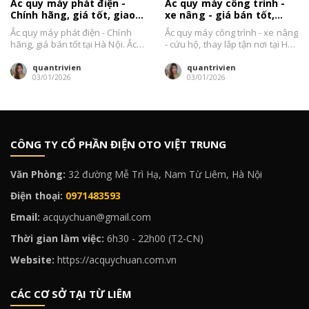
Ắc quy máy phát điện -
Ắc quy máy công trình -
Chính hãng, giá tốt, giao
xe nâng - giá bán tốt,
hàng Hà Nội 2026
thay tại Hà Nội 2026
Ắc quy máy phát điện - Chính
Ắc quy máy công trình - xe nâng
hãng, giá bán tốt tại Hà Nội. Ắc
- cứu hộ, thay lắp tận nơi tại Hà
Quy Chuẩn xin...
Nội...
quantrivien
quantrivien
03/01/2026
03/01/2026
CÔNG TY CỔ PHẦN ĐIỆN OTO VIỆT TRUNG
Văn Phòng:
32 đường Mễ Trì Hạ, Nam Từ Liêm, Hà Nội
Điện thoại:
0971483593
Email:
acquychuan@gmail.com
Thời gian làm việc:
6h30 - 22h00 (T2-CN)
Website:
https://acquychuan.com.vn
CÁC CƠ SỞ TẠI TỪ LIÊM