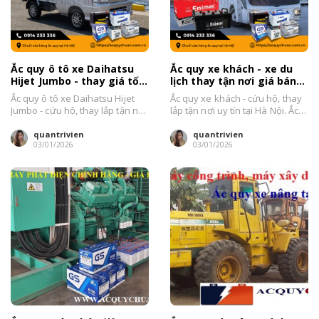
Ắc quy ô tô xe Daihatsu
Ắc quy xe khách - xe du
Hijet Jumbo - thay giá tốt
lịch thay tận nơi giá bán
tại Hà Nội 2026
tốt tại Hà Nội 2026
Ắc quy ô tô xe Daihatsu Hijet
Ắc quy xe khách - cứu hộ, thay
Jumbo - cứu hộ, thay lắp tận nơi
lắp tận nơi uy tín tại Hà Nội. Ắc
tại Hà Nội...
Quy...
quantrivien
quantrivien
03/01/2026
03/01/2026