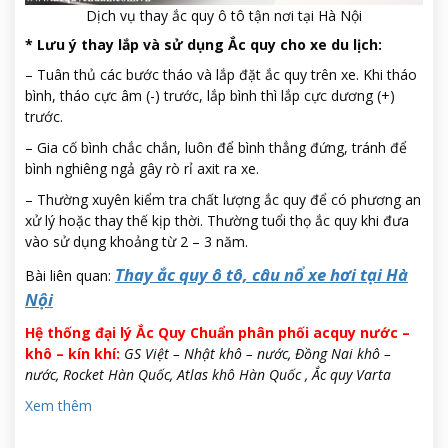
Dịch vụ thay ắc quy ô tô tận nơi tại Hà Nội
*
Lưu ý thay lắp và sử dụng Ắc quy cho xe du lịch:
– Tuân thủ các bước tháo và lắp đặt ắc quy trên xe. Khi tháo
bình, tháo cực âm (-) trước, lắp bình thì lắp cực dương (+)
trước.
– Gia cố bình chắc chắn, luôn để bình thẳng đứng, tránh để
bình nghiêng ngả gây rò rỉ axit ra xe.
– Thường xuyên kiểm tra chất lượng ắc quy để có phương an
xử lý hoặc thay thế kịp thời. Thường tuổi thọ ắc quy khi đưa
vào sử dụng khoảng từ 2 – 3 năm.
Thay ắc quy ô tô, câu nổ xe hơi tại Hà
Bài liên quan:
Nội
Hệ thống đại lý Ắc Quy Chuẩn phân phối acquy nước –
khô – kín khí:
GS Việt – Nhật khô – nước, Đồng Nai khô –
nước, Rocket Hàn Quốc, Atlas khô Hàn Quốc , Ắc quy Varta
Xem thêm