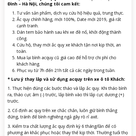
Đình – Hà Nội, chúng tôi cam kết:
Tư vấn sản phẩm, dịch vụ cứu hộ hiệu quả, trung thực.
Ắc quy chính hãng, mới 100%, Date mới 2019, giá rất
cạnh tranh.
Dán tem bảo hành sau khi xe đề nổ, khởi động thành
công.
Cứu hộ, thay mới ắc quy xe khách tận nơi kịp thời, an
toàn.
Mua lại bình acquy cũ giá cao để hỗ trợ chi phí cho
khách hàng.
Phục vụ từ 7h đến 21h tất cả các ngày trong tuần.
* Lưu ý thay lắp và sử dụng acquy trên xe ô tô Khách:
1. Thực hiện đúng các bước tháo và lắp ắc quy. Khi tháo bình
ra, tháo cực âm (-) trước, lắp bình vào thì lắp cực dương (+)
trước.
2. Cố định ac quy trên xe chắc chắn, luôn giữ bình thẳng
đứng, tránh để bình nghiêng ngả gây rò rỉ axit.
3. Kiểm tra chất lượng ắc quy định kỳ 6 tháng/lần để có
phương án khắc phục hoặc thay thế kịp thời. Thường tuổi thọ