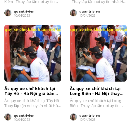
Kiếm - Thay lắp tận nơi uy tín
- Thay lắp tận nơi uy tín nhất Hà
nhất Hà Nội....
Nội....
quantrivien
quantrivien
10/04/2023
10/04/2023
Ắc quy xe chở khách tại
Ắc quy xe chở khách tại
Tây Hồ - Hà Nội giá bán
Long Biên - Hà Nội thay
tốt, thay tận nơi
tận nơi giá bán tốt
Ắc quy xe chở khách tại Tây Hồ -
Ắc quy xe chở khách tại Long
Thay lắp tận nơi uy tín nhất Hà
Biên - Thay lắp tận nơi uy tín
Nội....
nhất Hà Nội....
quantrivien
quantrivien
10/04/2023
10/04/2023