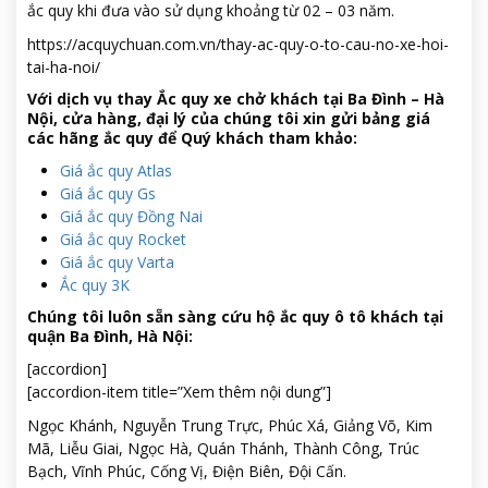
ắc quy khi đưa vào sử dụng khoảng từ 02 – 03 năm.
https://acquychuan.com.vn/thay-ac-quy-o-to-cau-no-xe-hoi-
tai-ha-noi/
Với dịch vụ thay Ắc quy xe chở khách tại Ba Đình – Hà
Nội, cửa hàng, đại lý của chúng tôi xin gửi bảng giá
các hãng ắc quy để Quý khách tham khảo:
Giá ắc quy Atlas
Giá ắc quy Gs
Giá ắc quy Đồng Nai
Giá ắc quy Rocket
Giá ắc quy Varta
Ắc quy 3K
Chúng tôi luôn sẵn sàng cứu hộ ắc quy ô tô khách tại
quận Ba Đình, Hà Nội:
[accordion]
[accordion-item title=”Xem thêm nội dung”]
Ngọc Khánh, Nguyễn Trung Trực, Phúc Xá, Giảng Võ, Kim
Mã, Liễu Giai, Ngọc Hà, Quán Thánh, Thành Công, Trúc
Bạch, Vĩnh Phúc, Cống Vị, Điện Biên, Đội Cấn.