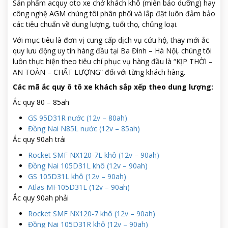
Sản phẩm acquy oto xe chở khách khô (miễn bảo dưỡng) hay
công nghệ AGM chúng tôi phân phối và lắp đặt luôn đảm bảo
các tiêu chuẩn về dung lượng, tuổi thọ, chủng loại.
Với mục tiêu là đơn vị cung cấp dịch vụ cứu hộ, thay mới ắc
quy lưu động uy tín hàng đầu tại Ba Đình – Hà Nội, chúng tôi
luôn thực hiện theo tiêu chí phục vụ hàng đầu là “KỊP THỜI –
AN TOÀN – CHẤT LƯỢNG” đối với từng khách hàng.
Các mã ắc quy ô tô xe khách sắp xếp theo dung lượng:
Ắc quy 80 – 85ah
GS 95D31R nước (12v – 80ah)
Đồng Nai N85L nước (12v – 85ah)
Ắc quy 90ah trái
Rocket SMF NX120-7L khô (12v – 90ah)
Đồng Nai 105D31L khô (12v – 90ah)
GS 105D31L khô (12v – 90ah)
Atlas MF105D31L (12v – 90ah)
Ắc quy 90ah phải
Rocket SMF NX120-7 khô (12v – 90ah)
Đồng Nai 105D31R khô (12v – 90ah)