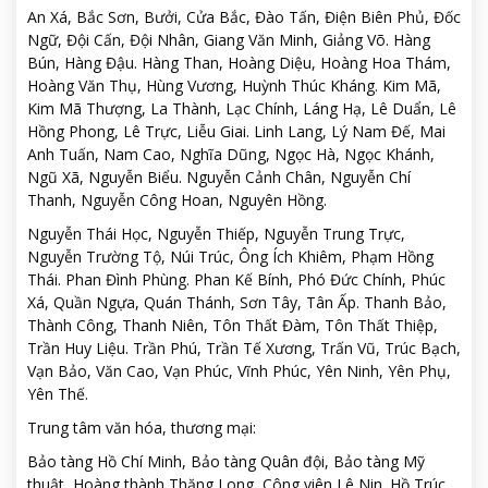
An Xá, Bắc Sơn, Bưởi, Cửa Bắc, Đào Tấn, Điện Biên Phủ, Đốc
Ngữ, Đội Cấn, Đội Nhân, Giang Văn Minh, Giảng Võ. Hàng
Bún, Hàng Đậu. Hàng Than, Hoàng Diệu, Hoàng Hoa Thám,
Hoàng Văn Thụ, Hùng Vương, Huỳnh Thúc Kháng. Kim Mã,
Kim Mã Thượng, La Thành, Lạc Chính, Láng Hạ, Lê Duẩn, Lê
Hồng Phong, Lê Trực, Liễu Giai. Linh Lang, Lý Nam Đế, Mai
Anh Tuấn, Nam Cao, Nghĩa Dũng, Ngọc Hà, Ngọc Khánh,
Ngũ Xã, Nguyễn Biểu. Nguyễn Cảnh Chân, Nguyễn Chí
Thanh, Nguyễn Công Hoan, Nguyên Hồng.
Nguyễn Thái Học, Nguyễn Thiếp, Nguyễn Trung Trực,
Nguyễn Trường Tộ, Núi Trúc, Ông Ích Khiêm, Phạm Hồng
Thái. Phan Đình Phùng. Phan Kế Bính, Phó Đức Chính, Phúc
Xá, Quần Ngựa, Quán Thánh, Sơn Tây, Tân Ấp. Thanh Bảo,
Thành Công, Thanh Niên, Tôn Thất Đàm, Tôn Thất Thiệp,
Trần Huy Liệu. Trần Phú, Trần Tế Xương, Trấn Vũ, Trúc Bạch,
Vạn Bảo, Văn Cao, Vạn Phúc, Vĩnh Phúc, Yên Ninh, Yên Phụ,
Yên Thế.
Trung tâm văn hóa, thương mại:
Bảo tàng Hồ Chí Minh, Bảo tàng Quân đội, Bảo tàng Mỹ
thuật, Hoàng thành Thăng Long, Công viên Lê Nin. Hồ Trúc