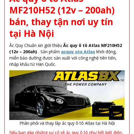
MF210H52 (12v – 200ah)
bán, thay tận nơi uy tín
tại Hà Nội
Ắc Quy Chuẩn xin giới thiệu
Ắc quy ô tô Atlas MF210H52
(12v – 200ah)
. Sản phẩm
acquy oto Atlas
khởi động,
miễn bảo dưỡng được sản xuất với công nghệ tiên tiến,
nhập khẩu từ Hàn Quốc.
Phân phối và thay lắp ắc quy ô tô Atlas tại Hà Nội
Nếu bạn gặp những sự cố về ắc quy ô tô như hết kiệt điện,