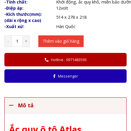
-Tính chất:
Khởi động, ắc quy khô, miễn bảo dưỡn
-Điệp áp:
12volt
-Kích thước(mm):
514 x 278 x 218
(dài x rộng x cao)
-Xuất xứ:
Hàn Quốc
-
+
Thêm vào giỏ hàng
Hotline : 0971483593
Messenger
Mô tả
Ắc quy ô tô Atlas