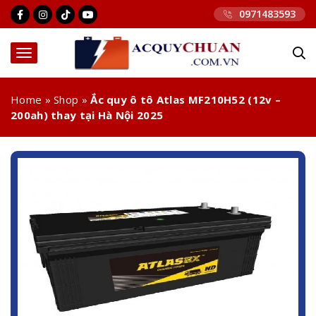
0971483593
Home
»
Shop
»
Ắc quy ô tô Atlas MF210H52 (12v –
200ah) thay tại Hà Nội 2025