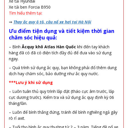
Xe tải Hyundai
Xe tải ben Forcia B950
Tìm hiểu thêm tại:
⇒
Thay ắc quy ô tô, câu nổ xe hơi tại Hà Nội
Ưu điểm tiện dụng và tiết kiệm thời gian
chăm sóc hiệu quả:
– Bình
Ắcquy khô Atlas Hàn Quốc
khi đến tay khách
hàng đã có đã có điện tích đầy đủ để đưa vào sử dụng
ngay.
– Quá trình sử dụng ắc quy, bạn không phải đổ thêm dung
dịch hay chăm sóc, bảo dưỡng như ắc quy nước.
***Lưu ý khi sử dụng
– Luôn tuân thủ quy trình lắp đặt (tháo cực âm trước, lắp
cực dương trước). Kiểm tra và sử dụng ắc quy định kỳ 06
tháng/lần.
– Luôn để bình thẳng đứng, tránh để bình nghiêng ngả gây
rò rỉ axit.
– Tuổi thọ bình ắc quy thường từ 2 – 3 năm. Tiếng đề nổ xe