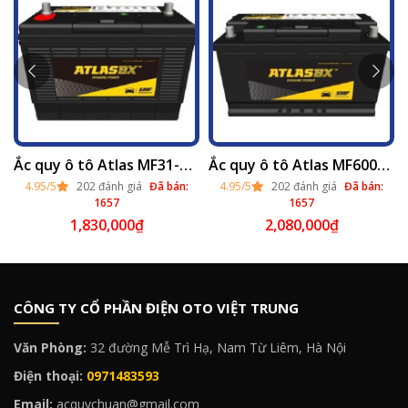
Ắc quy ô tô Atlas MF31-800T (12v - 100ah) thay tại Hà Nội 2025
Ắc quy ô tô Atlas MF60038 (12v - 100ah) thay lắp tại Hà Nội 2025
4.95/5
202 đánh giá
Đã bán:
4.95/5
202 đánh giá
Đã bán:
1657
1657
1,830,000
₫
2,080,000
₫
CÔNG TY CỔ PHẦN ĐIỆN OTO VIỆT TRUNG
Văn Phòng:
32 đường Mễ Trì Hạ, Nam Từ Liêm, Hà Nội
Điện thoại:
0971483593
Email:
acquychuan@gmail.com