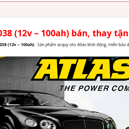
38 (12v – 100ah) bán, thay tận 
038 (12v – 100ah)
. Sản phẩm acquy oto Atlas khởi động, miễn bảo d