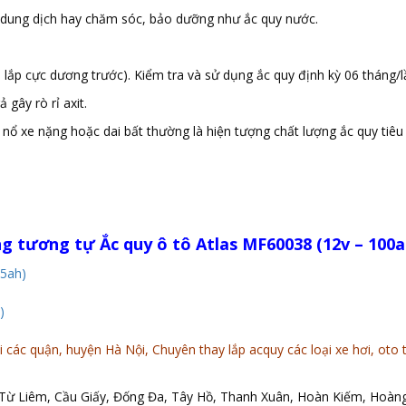
 dung dịch hay chăm sóc, bảo dưỡng như ắc quy nước.
, lắp cực dương trước). Kiểm tra và sử dụng ắc quy định kỳ 06 tháng/l
gây rò rỉ axit.
 nổ xe nặng hoặc dai bất thường là hiện tượng chất lượng ắc quy tiêu
ng tương tự
Ắc quy ô tô Atlas MF60038 (12v – 100a
95ah)
)
 các quận, huyện Hà Nội, Chuyên thay lắp acquy các loại xe hơi, oto t
ừ Liêm, Cầu Giấy, Đống Đa, Tây Hồ, Thanh Xuân, Hoàn Kiếm, Hoàng 