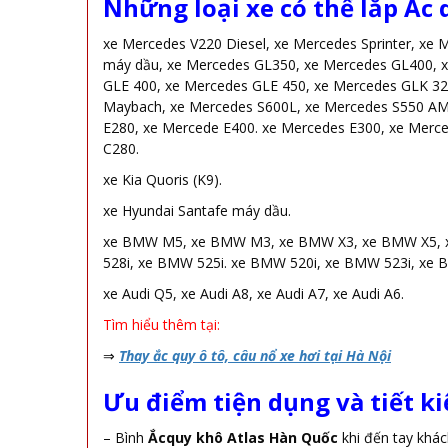
Những loại xe có thể lắp Ắc 
xe Mercedes V220 Diesel, xe Mercedes Sprinter, xe
máy dầu, xe Mercedes GL350, xe Mercedes GL400, 
GLE 400, xe Mercedes GLE 450, xe Mercedes GLK 3
Maybach, xe Mercedes S600L, xe Mercedes S550 AM
E280, xe Mercede E400. xe Mercedes E300, xe Merc
C280.
xe Kia Quoris (K9).
xe Hyundai Santafe máy dầu.
xe BMW M5, xe BMW M3, xe BMW X3, xe BMW X5, xe
528i, xe BMW 525i. xe BMW 520i, xe BMW 523i, xe 
xe Audi Q5, xe Audi A8, xe Audi A7, xe Audi A6.
Tìm hiểu thêm tại:
⇒
Thay ắc quy ô tô, câu nổ xe hơi tại Hà Nội
Ưu điểm tiện dụng và tiết k
– Bình
Ắcquy khô Atlas Hàn Quốc
khi đến tay khá