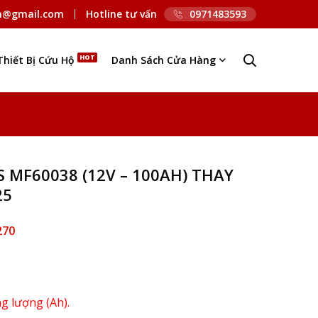
n@gmail.com
Hotline tư vấn
0971483593
Thiết Bị Cứu Hộ
Danh Sách Cửa Hàng
 MF60038 (12V – 100AH) THAY
25
270
ng lượng (Ah).