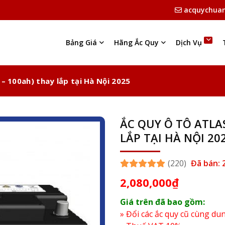
acquychua
Bảng Giá
Hãng Ắc Quy
Dịch Vụ
– 100ah) thay lắp tại Hà Nội 2025
ẮC QUY Ô TÔ ATLAS
LẮP TẠI HÀ NỘI 20
(220)
Đã bán: 
2,080,000
₫
Giá trên đã bao gồm:
» Đổi các ắc quy cũ cùng du