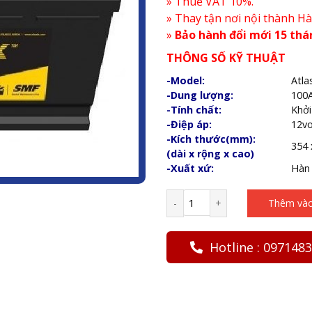
» Thuế VAT 10%.
» Thay tận nơi nội thành Hà
»
Bảo hành đổi mới 15 thá
THÔNG SỐ KỸ THUẬT
-Model:
Atla
-Dung lượng:
100
-Tính chất:
Khởi
-Điệp áp:
12vo
-Kích thước(mm):
354 
(dài x rộng x cao)
-Xuất xứ:
Hàn
-
+
Thêm vào
Hotline : 097148