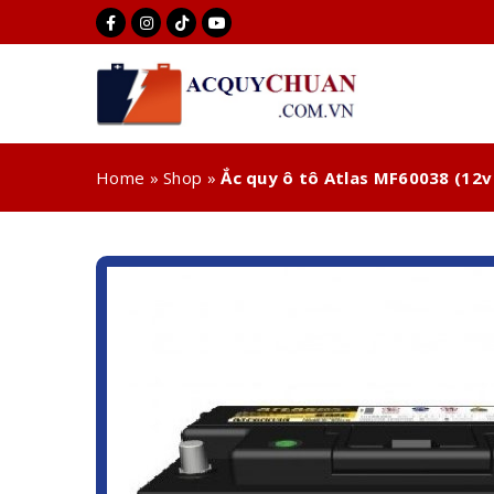
Home
»
Shop
»
Ắc quy ô tô Atlas MF60038 (12v 