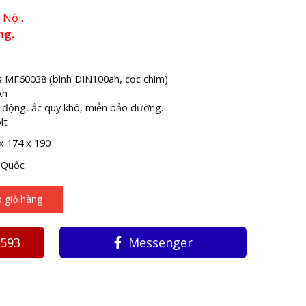
 Nội.
ng.
s MF60038 (bình DIN100ah, cọc chìm)
Ah
 động, ắc quy khô, miễn bảo dưỡng.
lt
x 174 x 190
 Quốc
 giỏ hàng
3593
Messenger