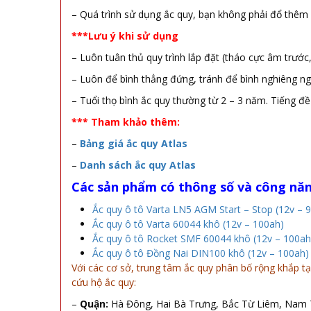
– Quá trình sử dụng ắc quy, bạn không phải đổ thêm
***Lưu ý khi sử dụng
– Luôn tuân thủ quy trình lắp đặt (tháo cực âm trước
– Luôn để bình thẳng đứng, tránh để bình nghiêng ngả 
– Tuổi thọ bình ắc quy thường từ 2 – 3 năm. Tiếng đề
*** Tham khảo thêm:
–
Bảng giá ắc quy Atlas
–
Danh sách ắc quy Atlas
Các sản phẩm có thông số và công nă
Ắc quy ô tô Varta LN5 AGM Start – Stop (12v – 
Ắc quy ô tô Varta 60044 khô (12v – 100ah)
Ắc quy ô tô Rocket SMF 60044 khô (12v – 100ah
Ắc quy ô tô Đồng Nai DIN100 khô (12v – 100ah)
Với các cơ sở, trung tâm ắc quy phân bố rộng khắp tại
cứu hộ ắc quy:
–
Quận:
Hà Đông, Hai Bà Trưng, Bắc Từ Liêm, Nam T