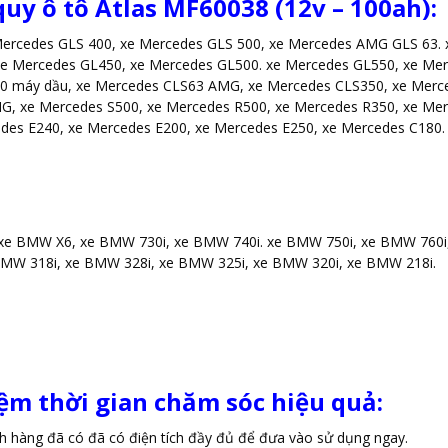
quy ô tô Atlas MF60038 (12v – 100ah):
 Mercedes GLS 400, xe Mercedes GLS 500, xe Mercedes AMG GLS 63.
xe Mercedes GL450, xe Mercedes GL500. xe Mercedes GL550, xe Me
20 máy dầu, xe Mercedes CLS63 AMG, xe Mercedes CLS350, xe Merce
G, xe Mercedes S500, xe Mercedes R500, xe Mercedes R350, xe Me
edes E240, xe Mercedes E200, xe Mercedes E250, xe Mercedes C180
 BMW X6, xe BMW 730i, xe BMW 740i. xe BMW 750i, xe BMW 760i,
BMW 318i, xe BMW 328i, xe BMW 325i, xe BMW 320i, xe BMW 218i.
iệm thời gian chăm sóc hiệu quả:
ch hàng đã có đã có điện tích đầy đủ để đưa vào sử dụng ngay.