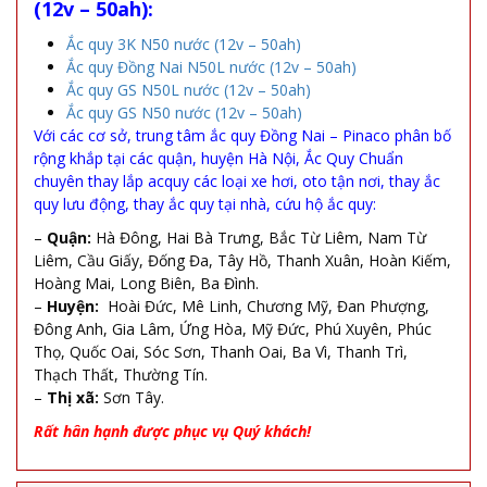
(12v – 50ah):
Ắc quy 3K N50 nước (12v – 50ah)
Ắc quy Đồng Nai N50L nước (12v – 50ah)
Ắc quy GS N50L nước (12v – 50ah)
Ắc quy GS N50 nước (12v – 50ah)
Với các cơ sở, trung tâm ắc quy Đồng Nai – Pinaco phân bố
rộng khắp tại các quận, huyện Hà Nội, Ắc Quy Chuẩn
chuyên thay lắp acquy các loại xe hơi, oto tận nơi, thay ắc
quy lưu động, thay ắc quy tại nhà, cứu hộ ắc quy:
–
Quận:
Hà Đông, Hai Bà Trưng, Bắc Từ Liêm, Nam Từ
Liêm, Cầu Giấy, Đống Đa, Tây Hồ, Thanh Xuân, Hoàn Kiếm,
Hoàng Mai, Long Biên, Ba Đình.
–
Huyện:
Hoài Đức, Mê Linh, Chương Mỹ, Đan Phượng,
Đông Anh, Gia Lâm, Ứng Hòa, Mỹ Đức, Phú Xuyên, Phúc
Thọ, Quốc Oai, Sóc Sơn, Thanh Oai, Ba Vì, Thanh Trì,
Thạch Thất, Thường Tín.
–
Thị xã:
Sơn Tây.
Rất hân hạnh được phục vụ Quý khách!