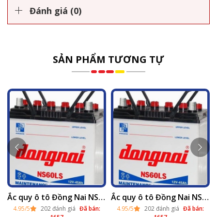
Đánh giá (0)
SẢN PHẨM TƯƠNG TỰ
i Hà Nội 2025
Ắc quy ô tô Đồng Nai NS60 nước (12v - 45ah) tại Hà Nội 2025
Ắc quy ô tô Đồng Nai NS60L nước (12v - 45ah)
4.95/5
202 đánh giá
Đã bán:
4.95/5
202 đánh giá
Đã bán: