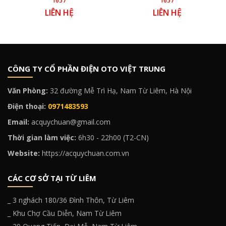
1657
1657
LIÊN HỆ
LIÊN HỆ
CÔNG TY CỔ PHẦN ĐIỆN OTO VIỆT TRUNG
Văn Phòng:
32 đường Mễ Trì Hạ, Nam Từ Liêm, Hà Nội
Điện thoại:
0971483593
Email:
acquychuan@gmail.com
Thời gian làm việc:
6h30 - 22h00 (T2-CN)
Website:
https://acquychuan.com.vn
CÁC CƠ SỞ TẠI TỪ LIÊM
_ 3 nghách 180/36 Đình Thôn, Từ Liêm
_ Khu Chợ Cầu Diễn, Nam Từ Liêm