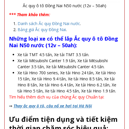
Ắc quy ô tô Đồng Nai N50 nước (12v – 50ah)
*** Tham khảo thêm:
Danh sách Ắc quy Đồng Nai nước
.
Bảng giá Ắc quy Đồng Nai
.
Những loại xe có thể lắp Ắc quy ô tô Đồng
Nai N50 nước (12v – 50ah):
Xe tải TMT 4.5 tấn, Xe tải TMT 3.5 tấn.
Xe tải Mitsubishi Canter 1.9 tấn, Xe tải Mitsubishi
Canter 3.5 tấn, Xe tải Mitsubishi Canter 4.5 tấn.
Xe tải Hino 700 series, Xe tải Hino 24 tấn, Xe tải Hino
15 tấn, Xe tải Hino 9.4 tấn, Xe tải Hino 8.5 tấn, Xe tải
Hino 8 tấn, Xe tải Hino 6.4 tấn, Xe tải Hino 6.2 tấn, Xe
tải Hino 5 tấn, Xe tải Hino 4.5 tấn, Xe tải Hino 1.9 tấn.
Tìm hiểu thêm dịch vụ của chúng Ắc quy Chuẩn tại:
⇒
Thay ắc quy ô tô, câu nổ xe hơi tại Hà Nội
Ưu điểm tiện dụng và tiết kiệm
thời gian chăm sóc hiệu quả: