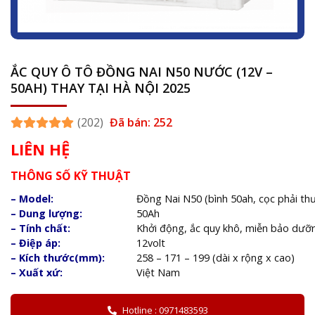
ẮC QUY Ô TÔ ĐỒNG NAI N50 NƯỚC (12V –
50AH) THAY TẠI HÀ NỘI 2025
(202)
Đã bán: 252
LIÊN HỆ
THÔNG SỐ KỸ THUẬT
– Model:
Đồng Nai N50 (bình 50ah, cọc phải th
– Dung lượng:
50Ah
– Tính chất:
Khởi động, ắc quy khô, miễn bảo dưỡ
– Điệp áp:
12volt
– Kích thước(mm):
258 – 171 – 199 (dài x rộng x cao)
– Xuất xứ:
Việt Nam
Hotline : 0971483593