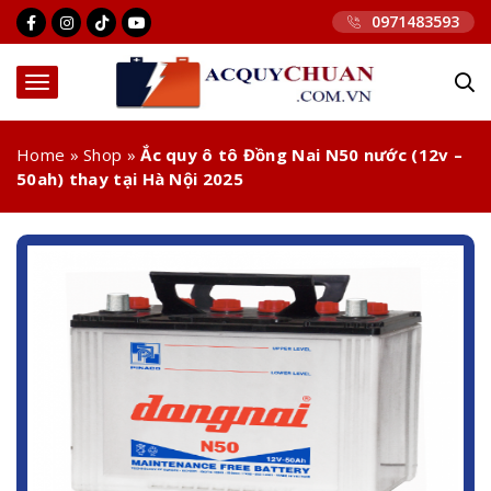
0971483593
Home
»
Shop
»
Ắc quy ô tô Đồng Nai N50 nước (12v –
50ah) thay tại Hà Nội 2025