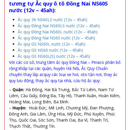
tương tự
Ắc quy ô tô Đồng Nai NS60S
nước (12v – 45ah):
Ắc quy 3K NS60LS nước (12v – 45ah)
Ắc quy Đồng Nai NS60LS nước (12v – 45ah)
Ắc quy Đồng Nai NS60L nước (12v – 45ah)
Ắc quy Đồng Nai NS60 nước (12v – 45ah)
Ắc quy GS NS60L nước (12v – 45ah)
Ắc quy GS NS60 nước (12v – 45ah)
Ắc quy GS NS60L(S) nước (12v – 45ah)
Với các cơ sở, trung tâm ắc quy Đồng Nai – Pinaco phân bố
rộng khắp tại các quận, huyện Hà Nội, Ắc Quy Chuẩn
chuyên thay lắp acquy các loại xe hơi, oto tận nơi, thay ắc
quy lưu động, thay ắc quy tại nhà, cứu hộ ắc quy:
–
Quận:
Hà Đông, Hai Bà Trưng, Bắc Từ Liêm, Nam Từ
Liêm, Cầu Giấy, Đống Đa, Tây Hồ, Thanh Xuân, Hoàn Kiếm,
Hoàng Mai, Long Biên, Ba Đình.
–
Huyện:
Hoài Đức, Mê Linh, Chương Mỹ, Đan Phượng,
Đông Anh, Gia Lâm, Ứng Hòa, Mỹ Đức, Phú Xuyên, Phúc
Thọ, Quốc Oai, Sóc Sơn, Thanh Oai, Ba Vì, Thanh Trì,
Thạch Thất, Thường Tín.