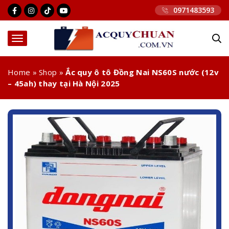
0971483593
Home
»
Shop
»
Ắc quy ô tô Đồng Nai NS60S nước (12v
– 45ah) thay tại Hà Nội 2025