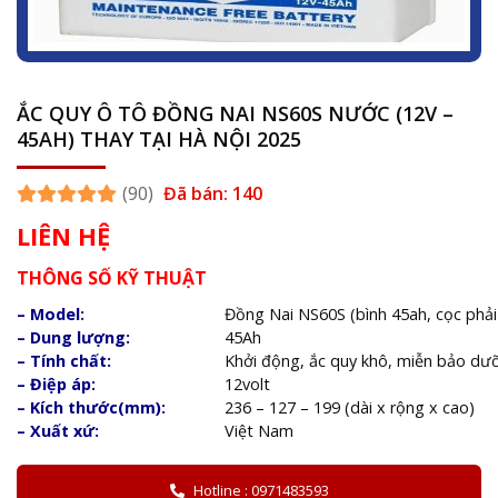
ẮC QUY Ô TÔ ĐỒNG NAI NS60S NƯỚC (12V –
45AH) THAY TẠI HÀ NỘI 2025
(90)
Đã bán: 140
LIÊN HỆ
THÔNG SỐ KỸ THUẬT
– Model:
Đồng Nai NS60S (bình 45ah, cọc phải
– Dung lượng:
45Ah
– Tính chất:
Khởi động, ắc quy khô, miễn bảo dư
– Điệp áp:
12volt
– Kích thước(mm):
236 – 127 – 199 (dài x rộng x cao)
– Xuất xứ:
Việt Nam
Hotline : 0971483593