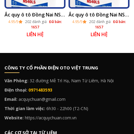
i Hà Nội 2025
Ắc quy ô tô Đồng Nai NS40 nước (12v - 35ah) thay tại Hà Nội 2025
Ắc quy ô tô Đồng Nai NS40L nước (12v - 35ah) tại Hà Nội 2025
4.95/5
202 đánh giá
Đã bán:
4.95/5
202 đánh giá
Đã bán:
1657
1657
LIÊN HỆ
LIÊN HỆ
CÔNG TY CỔ PHẦN ĐIỆN OTO VIỆT TRUNG
Văn Phòng:
32 đường Mễ Trì Hạ, Nam Từ Liêm, Hà Nội
Điện thoại:
0971483593
Email:
acquychuan@gmail.com
Thời gian làm việc:
6h30 - 22h00 (T2-CN)
Website:
https://acquychuan.com.vn
CÁC CƠ SỞ TẠI TỪ LIÊM