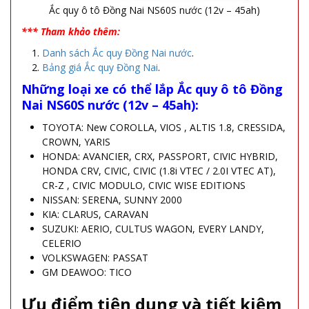
Ắc quy ô tô Đồng Nai NS60S nước (12v – 45ah)
*** Tham khảo thêm:
Danh sách Ắc quy Đồng Nai nước
.
Bảng giá Ắc quy Đồng Nai
.
Những loại xe có thể lắp Ắc quy ô tô Đồng
Nai NS60S nước (12v – 45ah):
TOYOTA: New COROLLA, VIOS , ALTIS 1.8, CRESSIDA,
CROWN, YARIS
HONDA: AVANCIER, CRX, PASSPORT, CIVIC HYBRID,
HONDA CRV, CIVIC, CIVIC (1.8i VTEC / 2.0I VTEC AT),
CR-Z , CIVIC MODULO, CIVIC WISE EDITIONS
NISSAN: SERENA, SUNNY 2000
KIA: CLARUS, CARAVAN
SUZUKI: AERIO, CULTUS WAGON, EVERY LANDY,
CELERIO
VOLKSWAGEN: PASSAT
GM DEAWOO: TICO
Ưu điểm tiện dụng và tiết kiệm