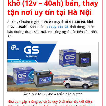
khô (12v – 40ah) bán, thay
tận nơi uy tín tại Hà Nội
Ắc Quy Chuẩnxin giới thiệu
Ắc quy ô tô GS 44B19L khô
(12v – 40ah)
. Sản phẩm
acquy oto GS
khởi động, miễn
bảo dưỡng được sản xuất với công nghệ tiên tiến của Nhật
Bản.
Ắc quy ô tô GS khô – Miễn bảo dưỡng
Nếu bạn gặp những sự cố ắc quy ô tô như hết kiệt điện,