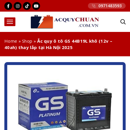
0971483593
Home
»
Shop
»
Ắc quy ô tô GS 44B19L khô (12v –
40ah) thay lắp tại Hà Nội 2025