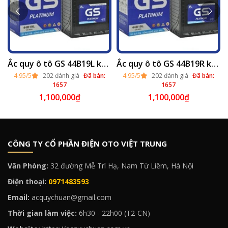
Ắc quy ô tô GS 44B19L khô (12v - 40ah) thay lắp tại Hà Nội 2025
Ắc quy ô tô GS 44B19R khô (12v - 40ah) thay lắp tại Hà Nội 2025
4.95/5
202 đánh giá
Đã bán:
4.95/5
202 đánh giá
Đã bán:
1657
1657
1,100,000
₫
1,100,000
₫
CÔNG TY CỔ PHẦN ĐIỆN OTO VIỆT TRUNG
Văn Phòng:
32 đường Mễ Trì Hạ, Nam Từ Liêm, Hà Nội
Điện thoại:
0971483593
Email:
acquychuan@gmail.com
Thời gian làm việc:
6h30 - 22h00 (T2-CN)