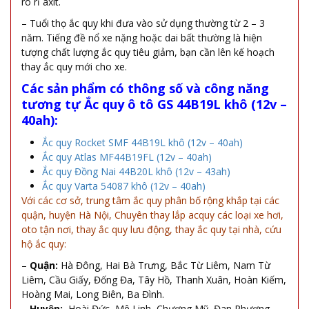
rò rỉ axit.
– Tuổi thọ ắc quy khi đưa vào sử dụng thường từ 2 – 3
năm. Tiếng đề nổ xe nặng hoặc dai bất thường là hiện
tượng chất lượng ắc quy tiêu giảm, bạn cần lên kế hoạch
thay ắc quy mới cho xe.
Các sản phẩm có thông số và công năng
tương tự
Ắc quy ô tô GS 44B19L khô (12v –
40ah):
Ắc quy Rocket SMF 44B19L khô (12v – 40ah)
Ắc quy Atlas MF44B19FL (12v – 40ah)
Ắc quy Đồng Nai 44B20L khô (12v – 43ah)
Ắc quy Varta 54087 khô (12v – 40ah)
Với các cơ sở, trung tâm ắc quy phân bố rộng khắp tại các
quận, huyện Hà Nội, Chuyên thay lắp acquy các loại xe hơi,
oto tận nơi, thay ắc quy lưu động, thay ắc quy tại nhà, cứu
hộ ắc quy:
–
Quận:
Hà Đông, Hai Bà Trưng, Bắc Từ Liêm, Nam Từ
Liêm, Cầu Giấy, Đống Đa, Tây Hồ, Thanh Xuân, Hoàn Kiếm,
Hoàng Mai, Long Biên, Ba Đình.
–
Huyện:
Hoài Đức, Mê Linh, Chương Mỹ, Đan Phượng,