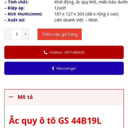
– Tính chất:
Khởi động, ắc quy khô, miễn bảo dưỡn
– Điệp áp:
12volt
– Kích thước(mm):
187 x 127 x 203 (dài x rộng x cao)
– Xuất xứ:
Liên doanh Việt – Nhật.
-
+
Thêm vào giỏ hàng
Hotline : 0971483593
Messenger
Mô tả
Ắc quy ô tô GS 44B19L