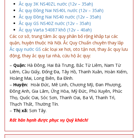
Ắc quy 3K NS40ZL nước (12v – 35ah)
Ắc quy Đồng Nai NS40L nước (12v – 35ah)
Ắc quy Đồng Nai NS40 nước (12v – 35ah)
Ắc quy GS NS40Z nước (12v – 35ah)
Ắc quy Varta 54087 khô (12v – 40ah)
Các cơ sở, trung tâm ắc quy phân bố rộng khắp tại các
quận, huyện thuộc Hà Nội. Ắc Quy Chuẩn chuyên thay lắp
Ắc quy nước GS
các loại xe hơi, oto tận nơi, thay ắc quy lưu
động, thay ắc quy tại nhà, cứu hộ ắc quy:
–
Quận:
Hà Đông, Hai Bà Trưng, Bắc Từ Liêm, Nam Từ
Liêm, Cầu Giấy, Đống Đa, Tây Hồ, Thanh Xuân, Hoàn Kiếm,
Hoàng Mai, Long Biên, Ba Đình.
–
Huyện:
Hoài Đức, Mê Linh, Chương Mỹ, Đan Phượng,
Đông Anh, Gia Lâm, Ứng Hòa, Mỹ Đức, Phú Xuyên, Phúc
Thọ, Quốc Oai, Sóc Sơn, Thanh Oai, Ba Vì, Thanh Trì,
Thạch Thất, Thường Tín.
–
Thị xã:
Sơn Tây.
Rất hân hạnh được phục vụ Quý khách!