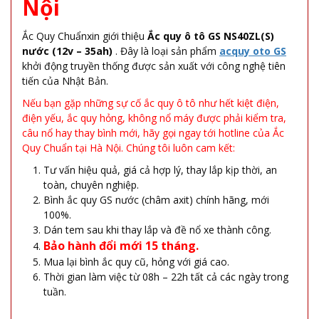
Nội
Ắc Quy Chuẩnxin giới thiệu
Ắc quy ô tô GS NS40ZL(S)
nước (12v – 35ah)
. Đây là loại sản phẩm
acquy oto GS
khởi động truyền thống được sản xuất với công nghệ tiên
tiến của Nhật Bản.
Nếu bạn gặp những sự cố ắc quy ô tô như hết kiệt điện,
điện yếu, ắc quy hỏng, không nổ máy được phải kiểm tra,
câu nổ hay thay bình mới, hãy gọi ngay tới hotline của Ắc
Quy Chuẩn tại Hà Nội. Chúng tôi luôn cam kết:
Tư vấn hiệu quả, giá cả hợp lý, thay lắp kịp thời, an
toàn, chuyên nghiệp.
Bình ắc quy GS nước (châm axit) chính hãng, mới
100%.
Dán tem sau khi thay lắp và đề nổ xe thành công.
Bảo hành đổi mới 15 tháng.
Mua lại bình ắc quy cũ, hỏng với giá cao.
Thời gian làm việc từ 08h – 22h tất cả các ngày trong
tuần.