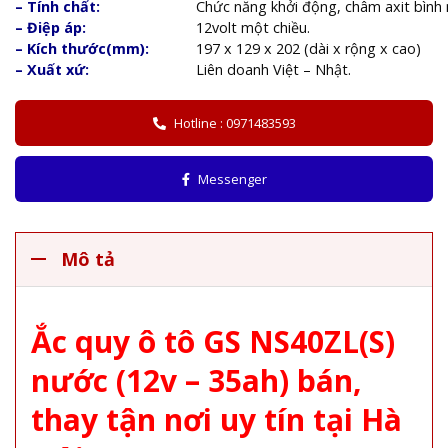
– Tính chất:
Chức năng khởi động, châm axit bình 
– Điệp áp:
12volt một chiều.
– Kích thước(mm):
197 x 129 x 202 (dài x rộng x cao)
– Xuất xứ:
Liên doanh Việt – Nhật.
Hotline : 0971483593
Messenger
Mô tả
Ắc quy ô tô GS NS40ZL(S)
nước (12v – 35ah) bán,
thay tận nơi uy tín tại Hà