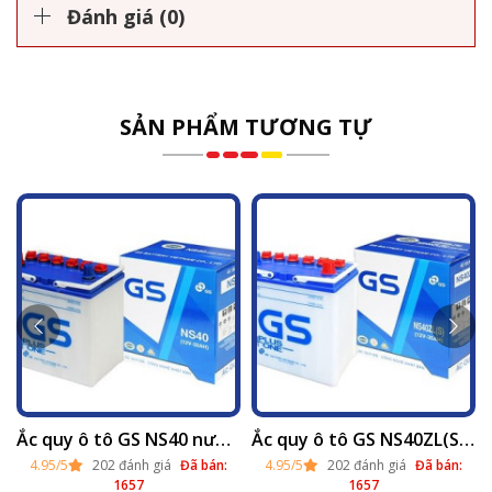
Đánh giá (0)
SẢN PHẨM TƯƠNG TỰ
ay lắp tại Hà Nội 2025
Ắc quy ô tô GS NS40 nước (12v - 32ah) thay lắp tại Hà Nội 2025
Ắc quy ô tô GS NS40ZL(S) nước (12v - 35ah) thay tại Hà Nội 2025
4.95/5
202 đánh giá
Đã bán:
4.95/5
202 đánh giá
Đã bán:
1657
1657