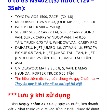
ô tô GS NS40ZL(S) nước (12v –
35ah):
TOYOTA: VIOS 1500, ZACE (DX 1.8)
MITSUBISHI: TOWN BOX, JOLIE MB / SS, L300 2.0
ISUZU: TRUCK 500 – 750 Kg
SUZUKI: SUPER CARRY TẢI, SUPER CARRY BLIND
VAN, SUPER CARRY WINDOW VAN, TẢI 0.55
TẤN, TRUCK 0.75 TẤN, WINDOW VAN, CARRY PRO
DAIHATSU: HIJET JUMBO 1.6, CITIVAN 1.6, FEROZA
PICKUP 0.5 TẤN, HI-JET JUMBO TẢI 1 TẤN, HI-JET
JUMBO TẢI 1.25 TẤN, HI-JET JUMBO TẢI 1 TẤN
ASIA
GM DEAWOO: MATIZ SE 0.8, S, VAN, DAMAS
HYUNDAI: PORTER TRUCK 0.55 TẤN
Tìm hiểu thêm dịch vụ của chúng Ắc quy Chuẩn tại:
⇒
Thay ắc quy ô tô, câu nổ xe hơi tại Hà Nội
***Lưu ý khi sử dụng
– Bình
Ắcquy châm axit GS
(acquy GS nước) liên doanh
Việt – Nhật trước khi đưa vào sử dụng đều được đổ dung