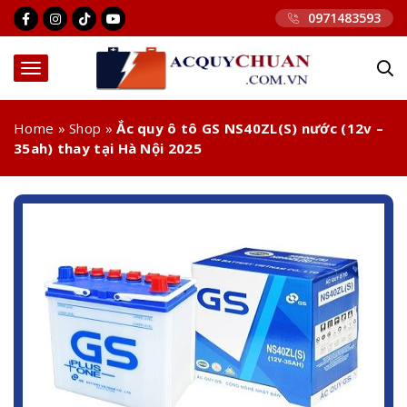
0971483593
Home
»
Shop
»
Ắc quy ô tô GS NS40ZL(S) nước (12v –
35ah) thay tại Hà Nội 2025