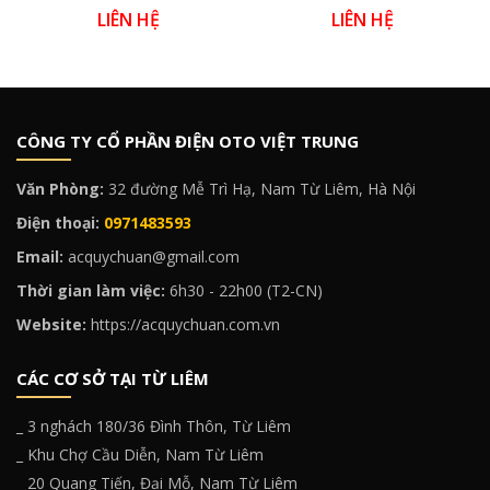
LIÊN HỆ
LIÊN HỆ
CÔNG TY CỔ PHẦN ĐIỆN OTO VIỆT TRUNG
Văn Phòng:
32 đường Mễ Trì Hạ, Nam Từ Liêm, Hà Nội
Điện thoại:
0971483593
Email:
acquychuan@gmail.com
Thời gian làm việc:
6h30 - 22h00 (T2-CN)
Website:
https://acquychuan.com.vn
CÁC CƠ SỞ TẠI TỪ LIÊM
_ 3 nghách 180/36 Đình Thôn, Từ Liêm
_ Khu Chợ Cầu Diễn, Nam Từ Liêm
_ 20 Quang Tiến, Đại Mỗ, Nam Từ Liêm