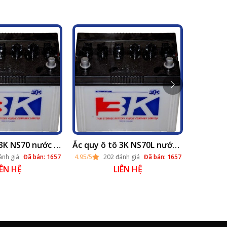
4.95/5
2
Ắc quy ô tô 3K NS70 nước (12v - 65ah)
Ắc quy ô tô 3K NS70L nước (12v - 65ah)
ánh giá
Đã bán: 1657
4.95/5
202 đánh giá
Đã bán: 1657
IÊN HỆ
LIÊN HỆ