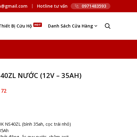
n@gmail.com
Hotline tư vấn
0971483593
Thiết Bị Cứu Hộ
Danh Sách Cửa Hàng
40ZL NƯỚC (12V – 35AH)
172
3K NS40ZL (bình 35ah, cọc trái nhỏ)
35Ah
Khởi động, ắc quy nước, châm axit.