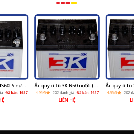
Ắc quy ô tô 3K NS60LS nước (12v - 45ah)
Ắc quy ô tô 3K N50 nước (12v - 50ah) thay lắp tại Hà Nội 2025
iá
Đã bán: 1657
4.95/5
202 đánh giá
Đã bán: 1657
4.95/5
202 đ
HỆ
LIÊN HỆ
L