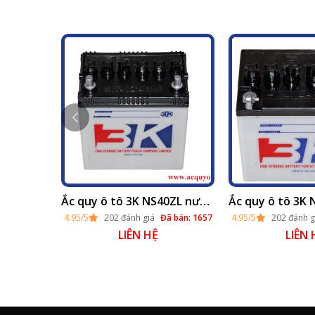
Ắc quy ô tô 3K N70 nước (12v - 70ah)
ã bán: 1657
Ắc quy ô tô 3K NS40ZL nước (12v - 35ah)
4.95/5
202 đánh giá
Đã bán: 1657
4.95/5
202 đánh g
LIÊN HỆ
LIÊN 