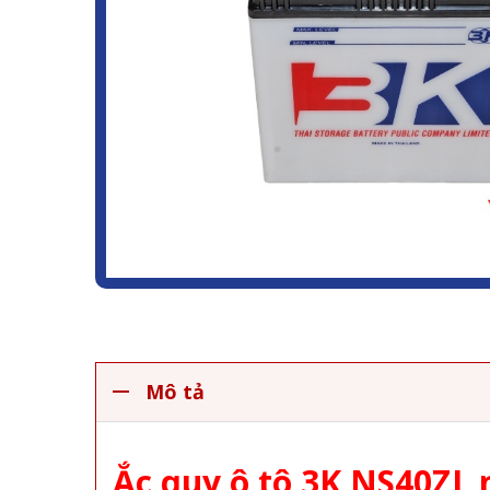
Mô tả
Ắc quy ô tô 3K NS40ZL n