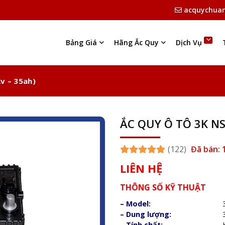
acquychua
Bảng Giá
Hãng Ắc Quy
Dịch Vụ
v – 35ah)
ẮC QUY Ô TÔ 3K NS
(122)
Đã bán: 
LIÊN HỆ
THÔNG SỐ KỸ THUẬT
– Model:
– Dung lượng:
– Tính chất: