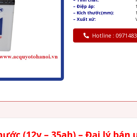
– Điệp áp:
– Kích thước(mm):
– Xuất xứ:
Hotline : 097148
ước (12v – 35ah) – Đại lý bán u