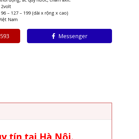
12volt
196 – 127 – 199 (dài x rộng x cao)
Việt Nam
3593
Messenger
y tín tại Hà Nội.