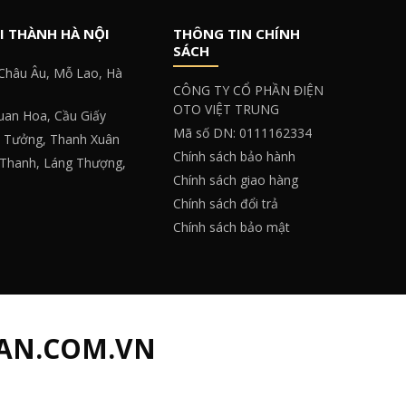
I THÀNH HÀ NỘI
THÔNG TIN CHÍNH
SÁCH
 Châu Âu, Mỗ Lao, Hà
CÔNG TY CỔ PHẦN ĐIỆN
OTO VIỆT TRUNG
Quan Hoa, Cầu Giấy
Mã số DN: 0111162334
y Tưởng, Thanh Xuân
Chính sách bảo hành
 Thanh, Láng Thượng,
Chính sách giao hàng
Chính sách đổi trả
Chính sách bảo mật
AN.COM.VN