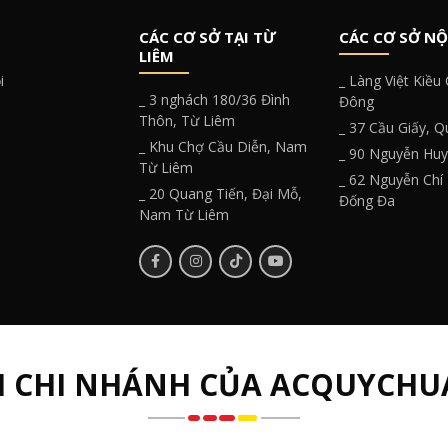
CÁC CƠ SỞ TẠI TỪ
CÁC CƠ SỞ NỘ
LIÊM
i
_ Làng Việt Kiều
_ 3 nghách 180/36 Đình
Đông
Thôn, Từ Liêm
_ 37 Cầu Giấy, 
_ Khu Chợ Cầu Diễn, Nam
_ 90 Nguyễn Hu
Từ Liêm
_ 62 Nguyễn Chí
_ 20 Quang Tiến, Đại Mỗ,
Đống Đa
Nam Từ Liêm
H CHI NHÁNH CỦA ACQUYCHU