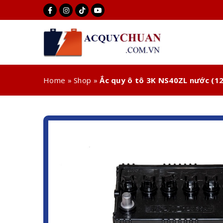
Home
»
Shop
»
Ắc quy ô tô 3K NS40ZL nước (12