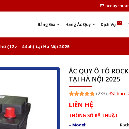
acquychua
Bảng Giá
Hãng Ắc Quy
Dịch Vụ
hô (12v – 44ah) tại Hà Nội 2025
ẮC QUY Ô TÔ ROCKE
TẠI HÀ NỘI 2025
(233)
Đã bán: 
LIÊN HỆ
THÔNG SỐ KỸ THUẬT
– Model:
Rock