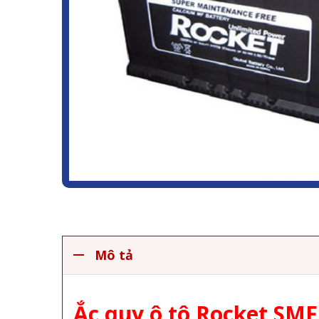
Mô tả
Ắc quy ô tô Rocket SMF 