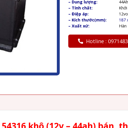
– Dung lượng:
44A
– Tính chất:
Khởi
– Điệp áp:
12vo
– Kích thước(mm):
187 
– Xuất xứ:
Hàn
Hotline : 097148
54316 khô (12v – 44ah) bán, th