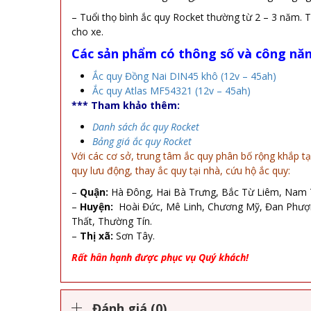
– Tuổi thọ bình ắc quy Rocket thường từ 2 – 3 năm. T
cho xe.
Các sản phẩm có thông số và công nă
Ắc quy Đồng Nai DIN45 khô (12v – 45ah)
Ắc quy Atlas MF54321 (12v – 45ah)
*** Tham khảo thêm:
Danh sách ắc quy Rocket
Bảng giá ắc quy Rocket
Với các cơ sở, trung tâm ắc quy phân bố rộng khắp tại
quy lưu động, thay ắc quy tại nhà, cứu hộ ắc quy:
–
Quận:
Hà Đông, Hai Bà Trưng, Bắc Từ Liêm, Nam T
–
Huyện:
Hoài Đức, Mê Linh, Chương Mỹ, Đan Phượng
Thất, Thường Tín.
–
Thị xã:
Sơn Tây.
Rất hân hạnh được phục vụ Quý khách!
Đánh giá (0)