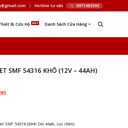
n@gmail.com
Hotline tư vấn
0971483593
Thiết Bị Cứu Hộ
Danh Sách Cửa Hàng
T SMF 54316 KHÔ (12V – 44AH)
283
et SMF 54316 (bình Din 44ah, cọc chìm)