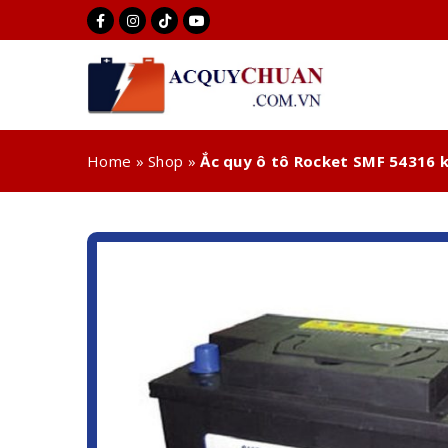
Home
»
Shop
»
Ắc quy ô tô Rocket SMF 54316 k