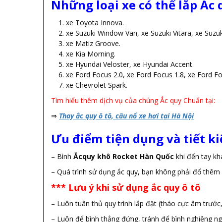
Những loại xe có thể lắp Ắc 
xe Toyota Innova.
xe Suzuki Window Van, xe Suzuki Vitara, xe Suzuk
xe Matiz Groove.
xe Kia Morning.
xe Hyundai Veloster, xe Hyundai Accent.
xe Ford Focus 2.0, xe Ford Focus 1.8, xe Ford Fo
xe Chevrolet Spark.
Tìm hiểu thêm dịch vụ của chúng Ắc quy Chuẩn tại:
⇒
Thay ắc quy ô tô, câu nổ xe hơi tại Hà Nội
Ưu điểm tiện dụng và tiết k
– Bình
Ắcquy khô Rocket Hàn Quốc
khi đến tay k
– Quá trình sử dụng ắc quy, bạn không phải đổ thêm
*** Lưu ý khi sử dụng ắc quy ô tô
– Luôn tuân thủ quy trình lắp đặt (tháo cực âm trước
– Luôn để bình thẳng đứng, tránh để bình nghiêng ngả 