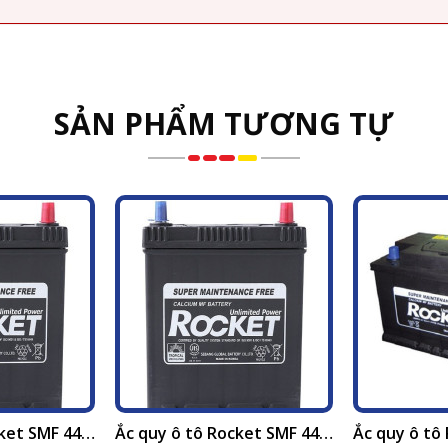
SẢN PHẨM TƯƠNG TỰ
Ắc quy ô tô Rocket SMF 44B19R khô (12v - 40ah) tại Hà Nội 2025
Ắc quy ô tô Rocket SMF 44B19L khô (12v - 40ah) tại Hà Nội 2025