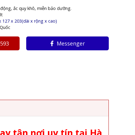
h
 động, ắc quy khô, miễn bảo dưỡng.
lt
x 127 x 203(dài x rộng x cao)
 Quốc
3593
Messenger
ay tận nơi uy tín tại Hà