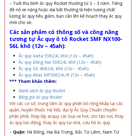
– Tuổi thọ bình ắc quy Rocket thường từ 2 – 3 năm. Tiếng
đề nổ xe nặng hoặc dai bất thường là hiện tượng chất
lượng ắc quy tiêu giảm, bạn cần lên kế hoạch thay ắc quy
mới cho xe.
Các sản phẩm có thông số và công năng
tương tự
Ắc quy ô tô Rocket SMF NX100-
S6L khô (12v – 45ah):
Ắc quy Varta 55B24L khô (12v – 45ah)
Ắc quy Đồng Nai 50B24L khô (12v – 45ah)
Ắc quy GS 46B24L khô (12v – 45ah)
Ắc quy Atlas MF50B24L/R (12v – 45ah)
*** Tham khảo thêm:
Danh sách ắc quy Rocket
Bảng giá ắc quy Rocket
Với các cơ sở, trung tâm ắc quy phân bố rộng khắp tại các
quận, huyện thuộc Hà Nội, đại lý Ắc Quy Chuẩn chuyên
phân phối, thay lắp acquy các loại xe hơi, oto tận nơi, thay
ắc quy lưu động, thay ắc quy tại nhà, cứu hộ ắc quy:
–
Quận:
Hà Đông, Hai Bà Trưng, Bắc Từ Liêm, Nam Từ