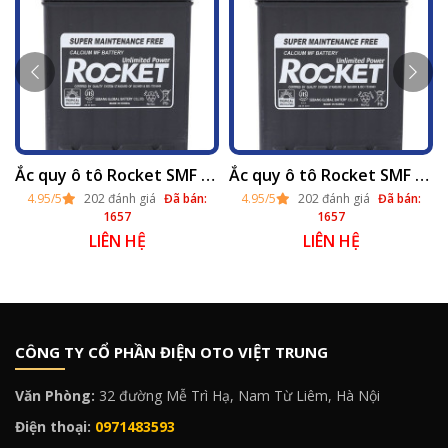
 2025
Ắc quy ô tô Rocket SMF 44B19R khô (12v - 40ah) tại Hà Nội 2025
Ắc quy ô tô Rocket SMF 44B19L khô (12v - 40ah) tại Hà Nội 2025
4.95/5
202 đánh giá
Đã bán:
4.95/5
202 đánh giá
Đã bán:
1657
1657
LIÊN HỆ
LIÊN HỆ
CÔNG TY CỔ PHẦN ĐIỆN OTO VIỆT TRUNG
Văn Phòng:
32 đường Mễ Trì Hạ, Nam Từ Liêm, Hà Nội
Điện thoại:
0971483593