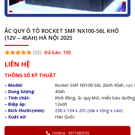
ẮC QUY Ô TÔ ROCKET SMF NX100-S6L KHÔ
(12V – 45AH) HÀ NỘI 2025
(55)
Đã bán: 105
LIÊN HỆ
THÔNG SỐ KỸ THUẬT
– Model:
Rocket SMF NX100-S6L (bình 45ah, cọc t
– Dung lượng:
45Ah
– Tính chất:
Khởi động, ắc quy khô, miễn bảo dưỡng
– Điệp áp:
12volt
– Kích thước(mm):
236 x 134 x 201 (dài x rộng x cao)
– Xuất xứ:
Hàn Quốc
Hotline : 0971483593