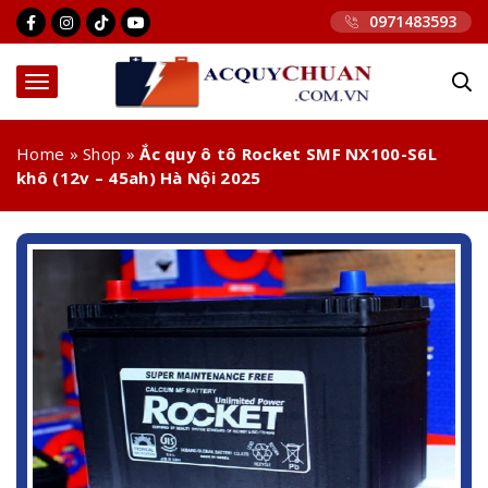
0971483593
Home
»
Shop
»
Ắc quy ô tô Rocket SMF NX100-S6L
khô (12v – 45ah) Hà Nội 2025