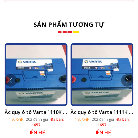
SẢN PHẨM TƯƠNG TỰ
ại Hà Nội 2025
Ắc quy ô tô Varta 1110K khô (12v - 100ah) thay lắp tại Hà Nội 2025
Ắc quy ô tô Varta 1111K khô (12v - 100ah)
4.95/5
202 đánh giá
Đã bán:
4.95/5
202 đánh giá
Đã bán:
1657
1657
LIÊN HỆ
LIÊN HỆ