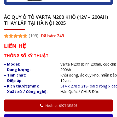
ẮC QUY Ô TÔ VARTA N200 KHÔ (12V – 200AH)
THAY LẮP TẠI HÀ NỘI 2025
(199)
Đã bán: 249
LIÊN HỆ
THÔNG SỐ KỸ THUẬT
– Model:
Varta N200 (bình 200ah, cọc chì)
– Dung lượng:
200Ah
– Tính chất:
Khởi động, ắc quy khô, miễn bả
– Điệp áp:
12volt
– Kích thước(mm):
514 x 278 x 218 (dài x rộng x ca
– Xuất xứ / Công nghệ:
Hàn Quốc / CHLB Đức
Hotline : 0971483593