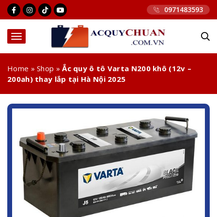
0971483593
Home
»
Shop
»
Ắc quy ô tô Varta N200 khô (12v –
200ah) thay lắp tại Hà Nội 2025