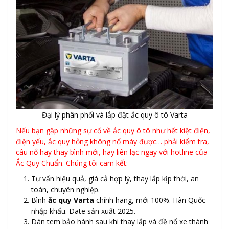
Đại lý phân phối và lắp đặt ắc quy ô tô Varta
Nếu bạn gặp những sự cố về ắc quy ô tô như hết kiệt điện,
điện yếu, ắc quy hỏng không nổ máy được… phải kiểm tra,
câu nổ hay thay bình mới, hãy liên lạc ngay với hotline của
Ắc Quy Chuẩn. Chúng tôi cam kết:
Tư vấn hiệu quả, giá cả hợp lý, thay lắp kịp thời, an
toàn, chuyên nghiệp.
Bình
ắc quy Varta
chính hãng, mới 100%. Hàn Quốc
nhập khẩu. Date sản xuất 2025.
Dán tem bảo hành sau khi thay lắp và đề nổ xe thành