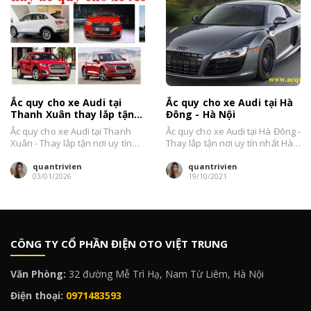
Ắc quy cho xe Audi tại
Ắc quy cho xe Audi tại Hà
Thanh Xuân thay lắp tận
Đông - Hà Nội
nơi, giá tốt Hà Nội 2026
Ắc quy cho xe Audi tại Thanh
Ắc quy cho xe Audi tại Hà Đông -
Xuân - Thay lắp tận nơi uy tín
Thay lắp tận nơi uy tín nhất Hà
nhất Hà Nội....
Nội....
quantrivien
quantrivien
03/01/2026
19/10/2021
CÔNG TY CỔ PHẦN ĐIỆN OTO VIỆT TRUNG
Văn Phòng:
32 đường Mễ Trì Hạ, Nam Từ Liêm, Hà Nội
Điện thoại:
0971483593