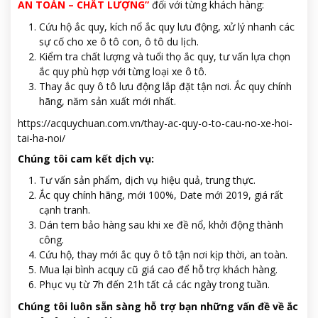
AN TOÀN – CHẤT LƯỢNG”
đối với từng khách hàng:
Cứu hộ ắc quy, kích nổ ắc quy lưu động, xử lý nhanh các
sự cố cho xe ô tô con, ô tô du lịch.
Kiểm tra chất lượng và tuổi thọ ắc quy, tư vấn lựa chọn
ắc quy phù hợp với từng loại xe ô tô.
Thay ắc quy ô tô lưu động lắp đặt tận nơi. Ắc quy chính
hãng, năm sản xuất mới nhất.
https://acquychuan.com.vn/thay-ac-quy-o-to-cau-no-xe-hoi-
tai-ha-noi/
Chúng tôi cam kết dịch vụ:
Tư vấn sản phẩm, dịch vụ hiệu quả, trung thực.
Ắc quy chính hãng, mới 100%, Date mới 2019, giá rất
cạnh tranh.
Dán tem bảo hàng sau khi xe đề nổ, khởi động thành
công.
Cứu hộ, thay mới ắc quy ô tô tận nơi kịp thời, an toàn.
Mua lại bình acquy cũ giá cao để hỗ trợ khách hàng.
Phục vụ từ 7h đến 21h tất cả các ngày trong tuần.
Chúng tôi luôn sẵn sàng hỗ trợ bạn những vấn đề về ắc