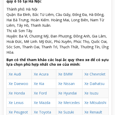
quy ô tô tại Hà Nội:
Thành phố: Hà Nội
Quận: Ba Đình, Bắc Từ Liêm, Cầu Giấy, Đống Đa, Hà Đông,
Hai Bà Trưng, Hoàn Kiếm. Hoàng Mai, Long Biên, Nam Từ
Liêm, Tây Hồ, Thanh Xuân.
Thị xã: Sơn Tây.
Huyện: Ba Vì, Chương Mỹ, Đan Phượng, Đông Anh, Gia Lâm,
Hoài Đức, Mê Linh. Mỹ Đức, Phú Xuyên, Phúc Thọ, Quốc Oai,
Sóc Sơn, Thanh Oai, Thanh Trì, Thạch Thất, Thường Tín, Ứng
Hòa.
Bạn có thể tham khảo các loại ắc quy theo xe để có sựu
lựa chọn phù hợp nhất cho xe của mình:
Xe Audi
Xe Acura
Xe BMW
Xe Chevrolet
Xe Daewoo
Xe Kia
Xe Nissan
Xe Daihatsu
Xe Honda
Xe Ford
Xe Hyundai
Xe Isuzu
Xe Lexus
Xe Mazda
Xe Mercedes
Xe Mitsubishi
Xe Peugeot
Xe Toyota
Xe Suzuki
Xe Renault