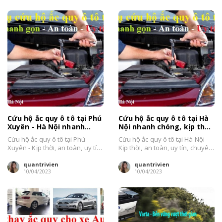
Cứu hộ ắc quy ô tô tại Phú
Cứu hộ ắc quy ô tô tại Hà
Xuyên - Hà Nội nhanh
Nội nhanh chóng, kịp thời,
chóng, giá tốt
giá tốt
Cứu hộ ắc quy ô tô tại Phú
Cứu hộ ắc quy ô tô tại Hà Nội -
Xuyên - Kịp thời, an toàn, uy tín
Kịp thời, an toàn, uy tín, chuyên
nhất Hà...
nghiệp....
quantrivien
quantrivien
10/04/2023
10/04/2023