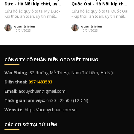
Đức - Hà Nội kịp thời, uy
Quốc Oai - Hà Nội kịp thời,
tín, giá bán tốt
uy tín, giá tốt
Cứu hộ ắc quy ô tô tại Mỹ Đức -
Cứu hộ ắc quy ô tô tại Quốc Oai
Kịp thời, an toàn, uy tín nhất
- Kịp thời, an toàn, uy tín nhất
Hà...
Hà...
quantrivien
quantrivien
10/04/2023
10/04/2023
CÔNG TY CỔ PHẦN ĐIỆN OTO VIỆT TRUNG
Văn Phòng:
32 đường Mễ Trì Hạ, Nam Từ Liêm, Hà Nội
Điện thoại:
0971483593
Email:
acquychuan@gmail.com
Thời gian làm việc:
6h30 - 22h00 (T2-CN)
Website:
https://acquychuan.com.vn
CÁC CƠ SỞ TẠI TỪ LIÊM