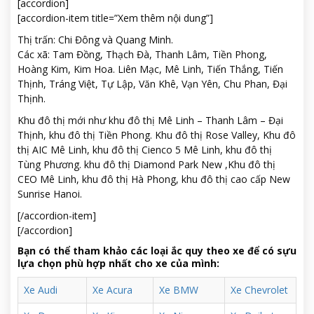
[accordion]
[accordion-item title=”Xem thêm nội dung”]
Thị trấn: Chi Đông và Quang Minh.
Các xã: Tam Đồng, Thạch Đà, Thanh Lâm, Tiền Phong,
Hoàng Kim, Kim Hoa. Liên Mạc, Mê Linh, Tiến Thắng, Tiến
Thịnh, Tráng Việt, Tự Lập, Văn Khê, Vạn Yên, Chu Phan, Đại
Thịnh.
Khu đô thị mới như khu đô thị Mê Linh – Thanh Lâm – Đại
Thịnh, khu đô thị Tiền Phong. Khu đô thị Rose Valley, Khu đô
thị AIC Mê Linh, khu đô thị Cienco 5 Mê Linh, khu đô thị
Tùng Phương. khu đô thị Diamond Park New ,Khu đô thị
CEO Mê Linh, khu đô thị Hà Phong, khu đô thị cao cấp New
Sunrise Hanoi.
[/accordion-item]
[/accordion]
Bạn có thể tham khảo các loại ắc quy theo xe để có sựu
lựa chọn phù hợp nhất cho xe của mình:
Xe Audi
Xe Acura
Xe BMW
Xe Chevrolet