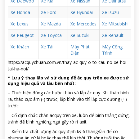
Xe Daewoo
Xe Kia
Xe Nissan
Xe Daihatsu
Xe Honda
Xe Ford
Xe Hyundai
Xe Isuzu
Xe Lexus
Xe Mazda
Xe Mercedes
Xe Mitsubishi
Xe Peugeot
Xe Toyota
Xe Suzuki
Xe Renault
Xe Khách
Xe Tải
Máy Phát
Máy Công
Điện
Trình
https://acquychuan.com.vn/thay-ac-quy-o-to-cau-no-xe-hoi-
tai-ha-noi/
* Lưu ý thay lắp và sử dụng để ắc quy trên xe được sử
dụng hiệu quả và lâu bền nhất:
– Thực hiện đúng các bước tháo và lắp ắc quy. Khi tháo bình
ra, tháo cực âm (-) trước, lắp bình vào thì lắp cực dương (+)
trước.
– Cố định chắc chắn acquy trên xe, luôn để bình thẳng đứng,
tránh để bình nghiêng ngả gây rò rỉ axit.
– Kiểm tra chất lượng ắc quy định kỳ 6 tháng/lần để có
phương án xử lý hoặc thay thế kịp thời. Thường tuổi thọ ắc