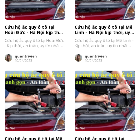
Cứu hộ ắc quy ô tô tại
Cứu hộ ắc quy ô tô tại Mê
Hoài Đức - Hà Nội kịp thời,
Linh - Hà Nội kịp thời, uy
uy tín, giá tốt
tín, giá bán tốt
Cứu hộ ắc quy ô tô tại Hoài Đức
Cứu hộ ắc quy ô tô tại Mê Linh -
- Kịp thời, an toàn, uy tín nhất
Kịp thời, an toàn, uy tín nhất
Hà...
Hà...
quantrivien
quantrivien
10/04/2023
10/04/2023
Cứu hộ ắc quy ô tô tại Mỹ
Cứu hộ ắc quy ô tô tại