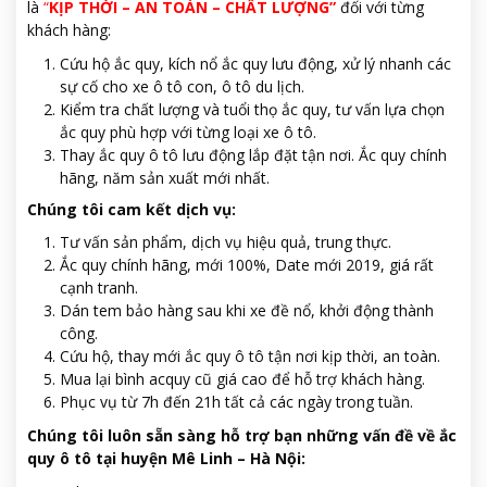
là
“
KỊP THỜI – AN TOÀN – CHẤT LƯỢNG”
đối với từng
khách hàng:
Cứu hộ ắc quy, kích nổ ắc quy lưu động, xử lý nhanh các
sự cố cho xe ô tô con, ô tô du lịch.
Kiểm tra chất lượng và tuổi thọ ắc quy, tư vấn lựa chọn
ắc quy phù hợp với từng loại xe ô tô.
Thay ắc quy ô tô lưu động lắp đặt tận nơi. Ắc quy chính
hãng, năm sản xuất mới nhất.
Chúng tôi cam kết dịch vụ:
Tư vấn sản phẩm, dịch vụ hiệu quả, trung thực.
Ắc quy chính hãng, mới 100%, Date mới 2019, giá rất
cạnh tranh.
Dán tem bảo hàng sau khi xe đề nổ, khởi động thành
công.
Cứu hộ, thay mới ắc quy ô tô tận nơi kịp thời, an toàn.
Mua lại bình acquy cũ giá cao để hỗ trợ khách hàng.
Phục vụ từ 7h đến 21h tất cả các ngày trong tuần.
Chúng tôi luôn sẵn sàng hỗ trợ bạn những vấn đề về ắc
quy ô tô tại huyện Mê Linh – Hà Nội: