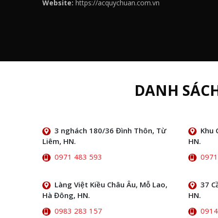
Website:
https://acquychuan.com.vn
DANH SÁC
3 nghách 180/36 Đình Thôn, Từ
Khu 
Liêm, HN.
HN.
0971 483 593
0971
Làng Việt Kiều Châu Âu, Mỗ Lao,
37 C
Hà Đông, HN.
HN.
0983 283 157
0914