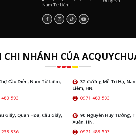
Đống Đa
Nam Từ Liêm
H CHI NHÁNH CỦA ACQUYCHU
Chợ Cầu Diễn, Nam Từ Liêm,
32 đường Mễ Trì Hạ, Na
Liêm, HN.
 483 593
0971 483 593
ầu Giấy, Quan Hoa, Cầu Giấy,
90 Nguyễn Huy Tưởng, 
Xuân, HN.
 233 336
0971 483 593