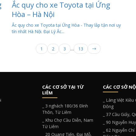
g
Ắc quy cho xe Toyota tại Ứng
Hòa – Hà Nội
Ắc quy cho xe Toyota tại Ứng Hòa - Thay lắp tận nơi uy
tín nhất Hà Nội. Đại Lý Ắc...
1
2
3
…
13
CÁC CƠ SỞ TẠI TỪ
CÁC CƠ SỞ NỘ
LIÊM
i
_ Làng Việt Kiều
_ 3 nghách 180/36 Đình
Đông
Thôn, Từ Liêm
_ 37 Cầu Giấy, 
_ Khu Chợ Cầu Diễn, Nam
_ 90 Nguyễn Hu
Từ Liêm
_ 62 Nguyễn Chí
_ 20 Quang Tiến, Đại Mỗ,