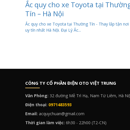
Ắc quy cho xe Toyota tại Thườn
Tín – Hà Nội
Ắc quy cho xe Toyota tại Thường Tín - Thay lắp tận nơi
uy tín nhất Hà Nội. Đại Lý Ắc...
CÔNG TY CỔ PHẦN ĐIỆN OTO VIỆT TRUNG
Văn Phòng:
32 đường Mễ Trì Hạ, Nam Từ Liêm, Hà Nộ
Điện thoại:
0971483593
Email:
acquychuan@gmail.com
Thời gian làm việc:
6h30 - 22h00 (T2-CN)