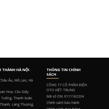
I THÀNH HÀ NỘI
THÔNG TIN CHÍNH
SÁCH
 Châu Âu, Mỗ Lao, Hà
CÔNG TY CỔ PHẦN ĐIỆN
OTO VIỆT TRUNG
Quan Hoa, Cầu Giấy
Mã số DN: 0111162334
y Tưởng, Thanh Xuân
Chính sách bảo hành
 Thanh, Láng Thượng,
Chính sách giao hàng