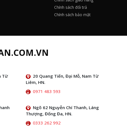
Chính sách đổi trả
Chính sách bảo mật
AN.COM.VN
m Từ
20 Quang Tiến, Đại Mỗ, Nam Từ
Liêm, HN.
0971 483 593
Thanh
Ngõ 62 Nguyễn Chí Thanh, Láng
Thượng, Đống Đa, HN.
0333 262 992