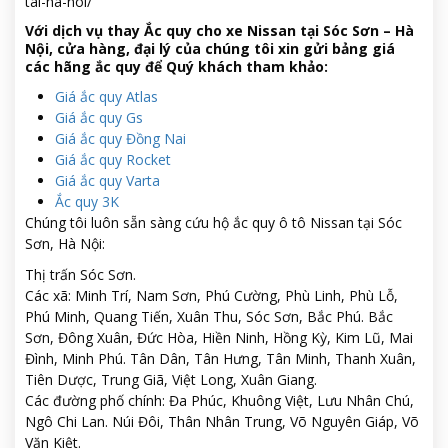
tai-ha-noi/
Với dịch vụ thay Ắc quy cho xe Nissan tại Sóc Sơn – Hà
Nội, cửa hàng, đại lý của chúng tôi xin gửi bảng giá
các hãng ắc quy để Quý khách tham khảo:
Giá ắc quy Atlas
Giá ắc quy Gs
Giá ắc quy Đồng Nai
Giá ắc quy Rocket
Giá ắc quy Varta
Ắc quy 3K
Chúng tôi luôn sẵn sàng cứu hộ ắc quy ô tô Nissan tại Sóc
Sơn, Hà Nội:
Thị trấn Sóc Sơn.
Các xã: Minh Trí, Nam Sơn, Phú Cường, Phù Linh, Phù Lỗ,
Phú Minh, Quang Tiến, Xuân Thu, Sóc Sơn, Bắc Phú. Bắc
Sơn, Đông Xuân, Đức Hòa, Hiền Ninh, Hồng Kỳ, Kim Lũ, Mai
Đình, Minh Phú. Tân Dân, Tân Hưng, Tân Minh, Thanh Xuân,
Tiên Dược, Trung Giã, Việt Long, Xuân Giang.
Các đường phố chính: Đa Phúc, Khuông Việt, Lưu Nhân Chú,
Ngô Chi Lan. Núi Đôi, Thân Nhân Trung, Võ Nguyên Giáp, Võ
Văn Kiệt.