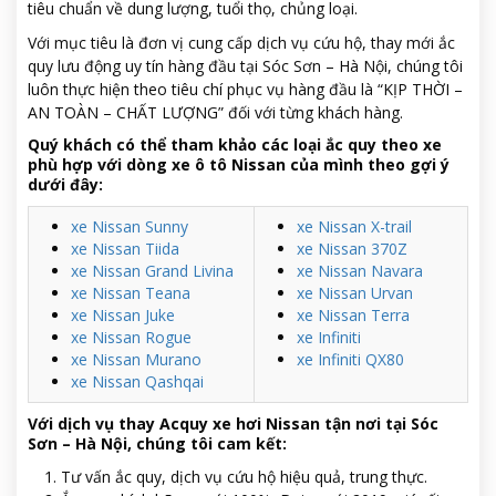
tiêu chuẩn về dung lượng, tuổi thọ, chủng loại.
Với mục tiêu là đơn vị cung cấp dịch vụ cứu hộ, thay mới ắc
quy lưu động uy tín hàng đầu tại Sóc Sơn – Hà Nội, chúng tôi
luôn thực hiện theo tiêu chí phục vụ hàng đầu là “KỊP THỜI –
AN TOÀN – CHẤT LƯỢNG” đối với từng khách hàng.
Quý khách có thể tham khảo các loại ắc quy theo xe
phù hợp với dòng xe ô tô Nissan của mình theo gợi ý
dưới đây:
xe Nissan Sunny
xe Nissan X-trail
xe Nissan Tiida
xe Nissan 370Z
xe Nissan Grand Livina
xe Nissan Navara
xe Nissan Teana
xe Nissan Urvan
xe Nissan Juke
xe Nissan Terra
xe Nissan Rogue
xe Infiniti
xe Nissan Murano
xe Infiniti QX80
xe Nissan Qashqai
Với dịch vụ thay Acquy xe hơi Nissan tận nơi tại Sóc
Sơn – Hà Nội, chúng tôi cam kết:
Tư vấn ắc quy, dịch vụ cứu hộ hiệu quả, trung thực.