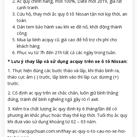
Ắc quy chính hãng, mới 100%, Date mới 2019, giá rất
cạnh tranh.
Cứu hộ, thay mới ắc quy ô tô Nissan tận nơi kịp thời, an
toàn.
Dán tem bảo hành sau khi xe đề nổ, khởi động thành
công.
Mua lại bình acquy cũ giá cao để hỗ trợ chi phí cho
khách hàng.
Phục vụ từ 7h đến 21h tất cả các ngày trong tuần.
* Lưu ý thay lắp và sử dụng acquy trên xe ô tô Nissan:
1. Thực hiện đúng các bước tháo và lắp, khi tháo bình ra,
tháo cực âm (-) trước, lắp bình vào thì lắp cực dương (+)
trước.
2. Cố định ac quy trên xe chắc chắn, luôn giữ bình thẳng
đứng, tránh để bình nghiêng ngả gây rò rỉ axit.
3. Kiểm tra chất lượng ắc quy định kỳ 6 tháng/lần để có
phương án khắc phục hoặc thay thế kịp thời. Tuổi thọ ắc quy
khi đưa vào sử dụng khoảng từ 02 – 03 năm.
https://acquychuan.com.vn/thay-ac-quy-o-to-cau-no-xe-hoi-