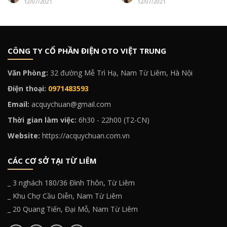
12/07/2021
12/07/2021
CÔNG TY CỔ PHẦN ĐIỆN OTO VIỆT TRUNG
Văn Phòng:
32 đường Mễ Trì Hạ, Nam Từ Liêm, Hà Nội
Điện thoại:
0971483593
Email:
acquychuan@gmail.com
Thời gian làm việc:
6h30 - 22h00 (T2-CN)
Website:
https://acquychuan.com.vn
CÁC CƠ SỞ TẠI TỪ LIÊM
_ 3 nghách 180/36 Đình Thôn, Từ Liêm
_ Khu Chợ Cầu Diễn, Nam Từ Liêm
_ 20 Quang Tiến, Đại Mỗ, Nam Từ Liêm