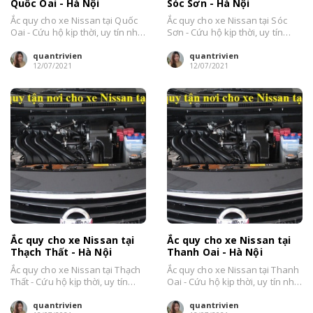
Quốc Oai - Hà Nội
Sóc Sơn - Hà Nội
Ắc quy cho xe Nissan tại Quốc
Ắc quy cho xe Nissan tại Sóc
Oai - Cứu hộ kịp thời, uy tín nhất
Sơn - Cứu hộ kịp thời, uy tín
Hà Nội....
nhất Hà Nội....
quantrivien
quantrivien
12/07/2021
12/07/2021
Ắc quy cho xe Nissan tại
Ắc quy cho xe Nissan tại
Thạch Thất - Hà Nội
Thanh Oai - Hà Nội
Ắc quy cho xe Nissan tại Thạch
Ắc quy cho xe Nissan tại Thanh
Thất - Cứu hộ kịp thời, uy tín
Oai - Cứu hộ kịp thời, uy tín nhất
nhất Hà Nội....
Hà Nội....
quantrivien
quantrivien