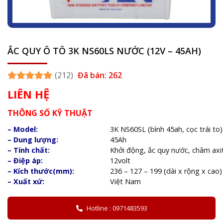
ẮC QUY Ô TÔ 3K NS60LS NƯỚC (12V – 45AH)
(212)
Đã bán: 262
LIÊN HỆ
THÔNG SỐ KỸ THUẬT
– Model:
3K NS60SL (bình 45ah, cọc trái to)
– Dung lượng:
45Ah
– Tính chất:
Khởi động, ắc quy nước, châm axit
– Điệp áp:
12volt
– Kích thước(mm):
236 – 127 – 199 (dài x rộng x cao)
– Xuất xứ:
Việt Nam
Hotline : 0971483593