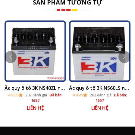
SẢN PHẨM TƯƠNG TỰ
 - 70ah)
Ắc quy ô tô 3K NS40ZL nước (12v - 35ah)
Ắc quy ô tô 3K NS60LS nước (12v - 45ah)
4.95/5
202 đánh giá
Đã bán:
4.95/5
202 đánh giá
Đã bán:
1657
1657
LIÊN HỆ
LIÊN HỆ