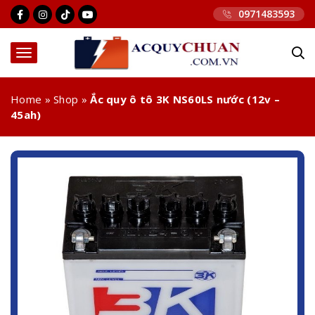
0971483593
Home
»
Shop
»
Ắc quy ô tô 3K NS60LS nước (12v –
45ah)