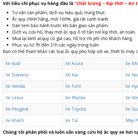
Với tiêu chí phục vụ hàng đầu là
“Chất lượng – Kịp thời – An 
Tư vấn sản phẩm, dịch vụ hiệu quả, trung thực.
Ắc quy chính hãng, mới 100%, giá rất cạnh tranh.
Dán tem bảo hành trước khi bàn giao sản phẩm.
Dịch vụ cứu hộ, thay mới ắc quy ô tô tận nơi kịp thời, an toàn.
Mua lại bình acquy cũ giá cao, hỗ trợ chi phí cho khách hàng.
Phục vụ từ 7h đến 21h các ngày trong tuần.
Bạn có thể tham khảo các loại ắc quy phù hợp với xe, thiết bị máy 
Xe Audi
Xe Acura
Xe B
Xe Daewoo
Xe Kia
Xe Ni
Xe Honda
Xe Ford
Xe Hy
Xe Lexus
Xe Mazda
Xe Me
Xe Peugeot
Xe Toyota
Xe Suz
Xe Khách
Xe Tải
Máy P
Chúng tôi phân phối và luôn sẵn sàng cứu hộ ắc quy xe hơi tạ