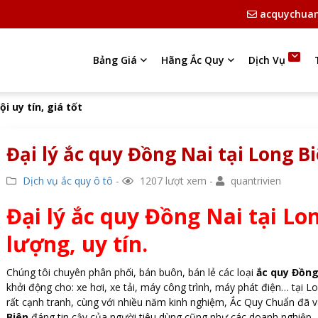
acquychua
Bảng Giá
Hãng Ắc Quy
Dịch Vụ
i uy tín, giá tốt
Đại lý ắc quy Đồng Nai tại Long Bi
Dịch vụ ắc quy ô tô
-
1207 lượt xem -
quantrivien
Đại lý ắc quy Đồng Nai tại Lo
lượng, uy tín.
Chúng tôi chuyên phân phối, bán buôn, bán lẻ các loại
ắc quy Đồng
khởi động cho: xe hơi, xe tải, máy công trình, máy phát điện… tại L
rất cạnh tranh, cùng với nhiều năm kinh nghiệm, Ắc Quy Chuẩn đã v
Biên
đáng tin cậy của người tiêu dùng cũng như các doanh nghiệp.