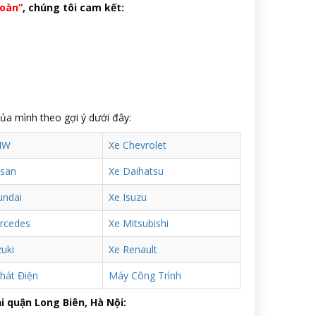
toàn”
, chúng tôi cam kết:
của mình theo gợi ý dưới đây:
MW
Xe Chevrolet
ssan
Xe Daihatsu
undai
Xe Isuzu
rcedes
Xe Mitsubishi
uki
Xe Renault
hát Điện
Máy Công Trình
i quận Long Biên, Hà Nội: