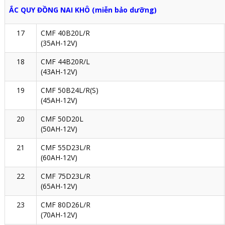
ẮC QUY ĐỒNG NAI KHÔ (miễn bảo dưỡng)
17
CMF 40B20L/R
(35AH-12V)
18
CMF 44B20R/L
(43AH-12V)
19
CMF 50B24L/R(S)
(45AH-12V)
20
CMF 50D20L
(50AH-12V)
21
CMF 55D23L/R
(60AH-12V)
22
CMF 75D23L/R
(65AH-12V)
23
CMF 80D26L/R
(70AH-12V)