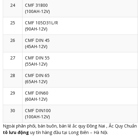
24
CMF 31800
(100AH-12V)
25
CMF 105D31L/R
(90AH-12V)
26
CMF DIN 45
(45AH-12V)
27
CMF DIN 55
(55AH-12V)
28
CMF DIN 65
(65AH-12V)
29
CMF DIN60
(60AH-12V)
30
CMF DIN100
(100AH-12V)
Ngoài phân phối, bán buôn, bán lẻ ắc quy Đồng Nai , Ắc Quy Chuẩn
tô lưu động
uy tín hàng đầu tại Long Biên – Hà Nội.