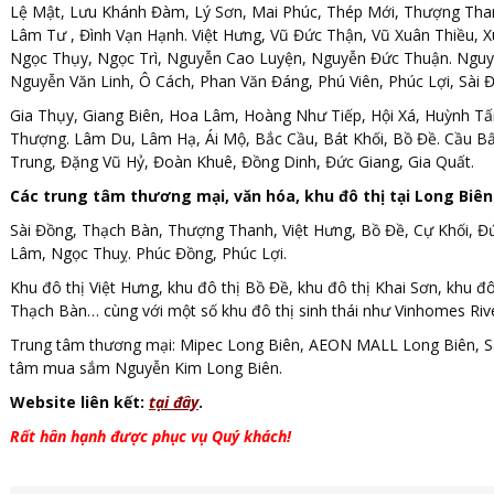
Lệ Mật, Lưu Khánh Đàm, Lý Sơn, Mai Phúc, Thép Mới, Thượng Tha
Lâm Tư , Đình Vạn Hạnh. Việt Hưng, Vũ Đức Thận, Vũ Xuân Thiều,
Ngọc Thụy, Ngọc Trì, Nguyễn Cao Luyện, Nguyễn Đức Thuận. Ngu
Nguyễn Văn Linh, Ô Cách, Phan Văn Đáng, Phú Viên, Phúc Lợi, Sài
Gia Thụy, Giang Biên, Hoa Lâm, Hoàng Như Tiếp, Hội Xá, Huỳnh T
Thượng. Lâm Du, Lâm Hạ, Ái Mộ, Bắc Cầu, Bát Khối, Bồ Đề. Cầu B
Trung, Đặng Vũ Hỷ, Đoàn Khuê, Đồng Dinh, Đức Giang, Gia Quất.
Các trung tâm thương mại, văn hóa, khu đô thị tại Long Biên
Sài Đồng, Thạch Bàn, Thượng Thanh, Việt Hưng, Bồ Đề, Cự Khối, Đứ
Lâm, Ngọc Thuỵ. Phúc Đồng, Phúc Lợi.
Khu đô thị Việt Hưng, khu đô thị Bồ Đề, khu đô thị Khai Sơn, khu đ
Thạch Bàn… cùng với một số khu đô thị sinh thái như Vinhomes Riv
Trung tâm thương mại: Mipec Long Biên, AEON MALL Long Biên, S
tâm mua sắm Nguyễn Kim Long Biên.
Website liên kết:
tại đây
.
Rất hân hạnh được phục vụ Quý khách!