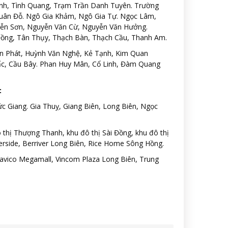
nh, Tình Quang, Trạm Trần Danh Tuyên. Trường
 Xuân Đỗ. Ngô Gia Khảm, Ngô Gia Tự. Ngọc Lâm,
yễn Sơn, Nguyễn Văn Cừ, Nguyễn Văn Hưởng.
 Đồng, Tân Thụy, Thạch Bàn, Thạch Cầu, Thanh Am.
ấn Phát, Huỳnh Văn Nghệ, Kẻ Tạnh, Kim Quan
ấc, Cầu Bây. Phan Huy Mân, Cổ Linh, Đàm Quang
:
c Giang. Gia Thuỵ, Giang Biên, Long Biên, Ngọc
ô thị Thượng Thanh, khu đô thị Sài Đồng, khu đô thị
erside, Berriver Long Biên, Rice Home Sông Hồng.
avico Megamall, Vincom Plaza Long Biên, Trung