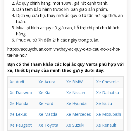
Ắc quy chính hãng, mới 100%, giá rất cạnh tranh.
Dán tem bảo hành trước khi bàn giao sản phẩm.
Dịch vụ cứu hộ, thay mới ắc quy ô tô tận nơi kịp thời, an
toàn.
Mua lại bình acquy cũ giá cao, hỗ trợ chi phí cho khách
hàng.
Phục vụ từ 7h đến 21h các ngày trong tuần.
https://acquychuan.com.vn/thay-ac-quy-o-to-cau-no-xe-hoi-
tai-ha-noi/
Bạn có thể tham khảo các loại ắc quy Varta phù hợp với
xe, thiết bị máy của mình theo gợi ý dưới đây:
Xe Audi
Xe Acura
Xe BMW
Xe Chevrolet
Xe Daewoo
Xe Kia
Xe Nissan
Xe Daihatsu
Xe Honda
Xe Ford
Xe Hyundai
Xe Isuzu
Xe Lexus
Xe Mazda
Xe Mercedes
Xe Mitsubishi
Xe Peugeot
Xe Toyota
Xe Suzuki
Xe Renault