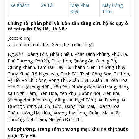
Xe Khách
Xe Tải
Máy Phát
Máy Công
Điện
Trình
Chúng tôi phân phối và luôn sẵn sàng cứu hộ ắc quy ô
tô tại quận Tây Hồ, Hà Nội:
[accordion]
[accordion-item title=”Xem thêm nội dung”]
Nguyễn Hoàng Tôn, Nhật Chiều, Phan Đình Phùng, Phú Gia,
Phú Thượng, Phú Xá, Phúc Hoa, Quảng An, Quảng Bá,
Quảng Khánh. Tam Đa, Tây Hồ. Thanh Niên, Thượng Thụy,
Thụy Khuê, Tô Ngọc Vân, Trích Sài, Trịnh Công Sơn, Từ Hoa,
Vệ Hồ. Võ Chí Công, Võng Thị, Xuân Diệu, Xuân La. Yên Hoa,
Yên Phụ (đường đôi) , Yên Phụ (đường đơn bên trong, đằng
sau Nghi Tàm), Yên Hoa, Yên Phụ (đường đôi) ,Yên Phụ
(đường đơn bên trong, đằng sau Nghi Tàm). An Dương, An
Dương Vương. Âu Cơ, Bưởi, Đặng Thai Mai, Hoàng Hoa
Thám, Hồng Hà, Hùng Vương. Lạc Long Quân, Mai Xuân
Thưởng, Nghi Tàm, Nguyễn Đình Thi.
Các phường, trung tâm thương mại, khu đô thị thuộc
quận Tây Hồ: