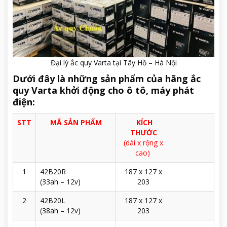
Đại lý ắc quy Varta tại Tây Hồ – Hà Nội
Dưới đây là những sản phẩm của hãng ắc
quy Varta khởi động cho ô tô, máy phát
điện:
STT
MÃ SẢN PHẨM
KÍCH
THƯỚC
(dài x rộng x
cao)
1
42B20R
187 x 127 x
(33ah – 12v)
203
2
42B20L
187 x 127 x
(38ah – 12v)
203