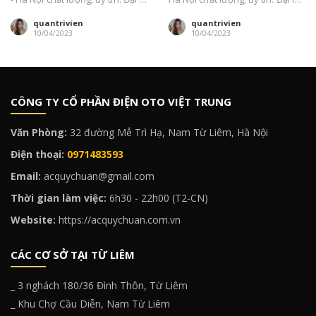
Ắc...
Ắc...
quantrivien
quantrivien
10/04/2023
10/04/2023
CÔNG TY CỔ PHẦN ĐIỆN OTO VIỆT TRUNG
Văn Phòng:
32 đường Mễ Trì Hạ, Nam Từ Liêm, Hà Nội
Điện thoại:
0971483593
Email:
acquychuan@gmail.com
Thời gian làm việc:
6h30 - 22h00 (T2-CN)
Website:
https://acquychuan.com.vn
CÁC CƠ SỞ TẠI TỪ LIÊM
_ 3 nghách 180/36 Đình Thôn, Từ Liêm
_ Khu Chợ Cầu Diễn, Nam Từ Liêm