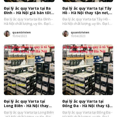
Đại lý ắc quy Varta tại Ba
Đại lý ắc quy Varta tại Tây
Đình - Hà Nội giá bán tốt,
Hồ - Hà Nội thay tận nơi,
thay tận nơi
giá bán tốt
Đại lý ắc quy Varta tại Ba Đình -
Đại lý ắc quy Varta tại Tây Hồ -
Hà Nội chất lượng, uy tín. Đại lý
Hà Nội chất lượng, uy tín. Đại lý
Ắc...
Ắc...
quantrivien
quantrivien
10/04/2023
10/04/2023
Đại lý ắc quy Varta tại
Đại lý ắc quy Varta tại
Long Biên - Hà Nội thay
Đống Đa - Hà Nội thay tận
lắp tận nơi giá tốt
nơi, giá bán tốt
Đại lý ắc quy Varta tại Long Biên
Đại lý ắc quy Varta tại Đống Đa -
- Hà Nội chất lượng, uy tín. Đại lý
Hà Nội chất lượng, uy tín. Đại lý