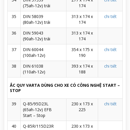
(75ah-12v) trái
174
35
DIN 58039
313 x 174 x
chi tiết
(80ah-12v) trái
174
36
DIN 59043
313 x 174 x
(90ah-12v) trái
174
37
DIN 60044
354 x 175 x
chi tiết
(100ah-12v)
190
38
DIN 61038
393 x 174 x
chi tiết
(110ah-12v)
188
ẮC QUY VARTA DÙNG CHO XE CÓ CÔNG NGHỆ START –
STOP
39
Q-85/95D23L
230 x 173 x
chi tiết
(65ah-12v) EFB
225
Start – Stop
40
Q-85R/115D23R
230 x 173 x