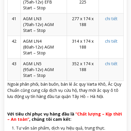
(75ah-12v) EFB
225
Start – Stop
41
AGM LN3
277 x 174 x
chi tiết
(70ah-12v) AGM
188
Start – Stop
42
AGM LN4
314 x 174 x
chi tiết
(80ah-12v) AGM
188
Start – Stop
43
AGM LN5
352 x 174 x
chi tiết
(95ah-12v) AGM
188
Start – Stop
Ngoài phân phối, bán buôn, bán lẻ ắc quy Varta Khô, Ắc Quy
Chuẩn cũng cung cấp dịch vụ cứu hộ, thay mới ắc quy ô tô
lưu động uy tín hàng đầu tại quận Tây Hồ – Hà Nội.
Với tiêu chí phục vụ hàng đầu là
“Chất lượng – Kịp thời
– An toàn”
, chúng tôi cam kết:
Tư vấn sản phẩm, dịch vụ hiệu quả, trung thực.