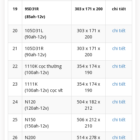
19
95D31R
303 x 171 x 200
chi tiết
(85ah-12v)
20
105D31L
303 x 171 x
chi tiết
(90ah-12v)
200
21
105D31R
303 x 171 x
chi tiết
(90ah-12v)
200
22
1110K cọc thường
354 x 174 x
chi tiết
(100ah-12v)
190
23
1111K
354 x 174 x
chi tiết
(100ah-12v) cọc vít
190
24
N120
504 x 182 x
chi tiết
(120ah-12v)
212
25
N150
506 x 212 x
chi tiết
(150ah-12v)
210
26
N200
514 x 278 x
chi tiết