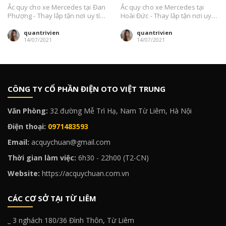
Ắc quy cho xe Mercedes tại Đan
Ắc quy cho xe Mercedes tại
Phượng - Thay lắp tận nơi uy tín
Hoài Đức - Thay lắp tận nơi uy
nhất Hà Nội....
tín nhất Hà Nội....
quantrivien
quantrivien
14/07/2021
14/07/2021
CÔNG TY CỔ PHẦN ĐIỆN OTO VIỆT TRUNG
Văn Phòng:
32 đường Mễ Trì Hạ, Nam Từ Liêm, Hà Nội
Điện thoại:
0971483593
Email:
acquychuan@gmail.com
Thời gian làm việc:
6h30 - 22h00 (T2-CN)
Website:
https://acquychuan.com.vn
CÁC CƠ SỞ TẠI TỪ LIÊM
_ 3 nghách 180/36 Đình Thôn, Từ Liêm