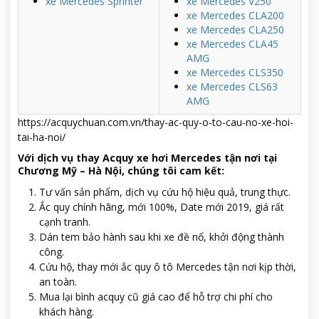
xe Mercedes Sprinter
xe Mercedes V250
xe Mercedes CLA200
xe Mercedes CLA250
xe Mercedes CLA45
AMG
xe Mercedes CLS350
xe Mercedes CLS63
AMG
https://acquychuan.com.vn/thay-ac-quy-o-to-cau-no-xe-hoi-
tai-ha-noi/
Với dịch vụ thay Acquy xe hơi Mercedes tận nơi tại
Chương Mỹ – Hà Nội, chúng tôi cam kết:
Tư vấn sản phẩm, dịch vụ cứu hộ hiệu quả, trung thực.
Ắc quy chính hãng, mới 100%, Date mới 2019, giá rất
cạnh tranh.
Dán tem bảo hành sau khi xe đề nổ, khởi động thành
công.
Cứu hộ, thay mới ắc quy ô tô Mercedes tận nơi kịp thời,
an toàn.
Mua lại bình acquy cũ giá cao để hỗ trợ chi phí cho
khách hàng.