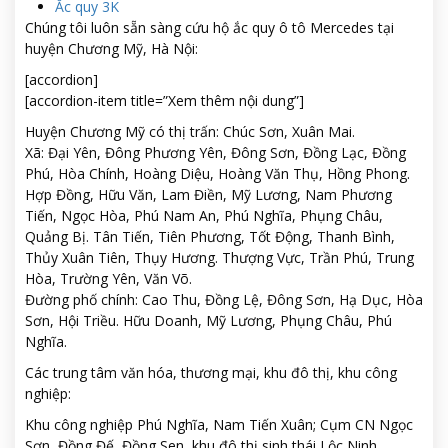
Ắc quy 3K
Chúng tôi luôn sẵn sàng cứu hộ ắc quy ô tô Mercedes tại
huyện Chương Mỹ, Hà Nội:
[accordion]
[accordion-item title=”Xem thêm nội dung”]
Huyện Chương Mỹ có thị trấn: Chúc Sơn, Xuân Mai.
Xã: Đại Yên, Đông Phương Yên, Đông Sơn, Đồng Lạc, Đồng
Phú, Hòa Chính, Hoàng Diệu, Hoàng Văn Thụ, Hồng Phong.
Hợp Đồng, Hữu Văn, Lam Điền, Mỹ Lương, Nam Phương
Tiến, Ngọc Hòa, Phú Nam An, Phú Nghĩa, Phụng Châu,
Quảng Bị. Tân Tiến, Tiên Phương, Tốt Động, Thanh Bình,
Thủy Xuân Tiên, Thụy Hương. Thượng Vực, Trần Phú, Trung
Hòa, Trường Yên, Văn Võ.
Đường phố chính: Cao Thu, Đồng Lệ, Đông Sơn, Hạ Dục, Hòa
Sơn, Hội Triều. Hữu Doanh, Mỹ Lương, Phụng Châu, Phú
Nghĩa.
Các trung tâm văn hóa, thương mại, khu đô thị, khu công
nghiệp:
Khu công nghiệp Phú Nghĩa, Nam Tiến Xuân; Cụm CN Ngọc
Sơn, Đồng Đế, Đồng Sen, khu đô thị sinh thái Lộc Ninh