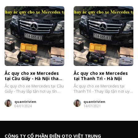
Ắc quy cho xe Mercedes
Ắc quy cho xe Mercedes
tại Cầu Giấy - Hà Nội thay
tại Thanh Trì - Hà Nội
tận nơi giá tốt
Ắc quy cho xe Mercedes tại Cầu
Ắc quy cho xe Mercedes tại
Giấy - Thay lắp tận nơi uy tín
Thanh Trì - Thay lắp tận nơi uy
nhất Hà Nội....
tín nhất Hà Nội....
quantrivien
quantrivien
04/01/2024
14/07/2021
CÔNG TY CỔ PHẦN ĐIỆN OTO VIỆT TRUNG