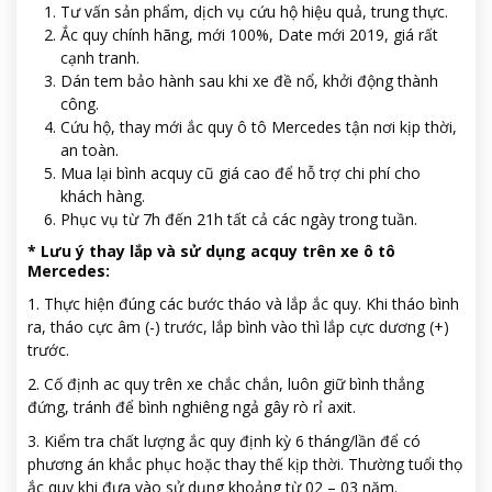
Tư vấn sản phẩm, dịch vụ cứu hộ hiệu quả, trung thực.
Ắc quy chính hãng, mới 100%, Date mới 2019, giá rất
cạnh tranh.
Dán tem bảo hành sau khi xe đề nổ, khởi động thành
công.
Cứu hộ, thay mới ắc quy ô tô Mercedes tận nơi kịp thời,
an toàn.
Mua lại bình acquy cũ giá cao để hỗ trợ chi phí cho
khách hàng.
Phục vụ từ 7h đến 21h tất cả các ngày trong tuần.
* Lưu ý thay lắp và sử dụng acquy trên xe ô tô
Mercedes:
1. Thực hiện đúng các bước tháo và lắp ắc quy. Khi tháo bình
ra, tháo cực âm (-) trước, lắp bình vào thì lắp cực dương (+)
trước.
2. Cố định ac quy trên xe chắc chắn, luôn giữ bình thẳng
đứng, tránh để bình nghiêng ngả gây rò rỉ axit.
3. Kiểm tra chất lượng ắc quy định kỳ 6 tháng/lần để có
phương án khắc phục hoặc thay thế kịp thời. Thường tuổi thọ
ắc quy khi đưa vào sử dụng khoảng từ 02 – 03 năm.