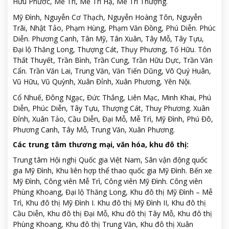
Hữu Phước, Mễ Trì, Mễ Trì Hạ, Mễ Trì Thượng.
Mỹ Đình, Nguyễn Cơ Thạch, Nguyễn Hoàng Tôn, Nguyễn
Trãi, Nhật Tảo, Phạm Hùng, Phạm Văn Đồng, Phú Diễn. Phúc
Diễn. Phương Canh, Tân Mỹ, Tân Xuân, Tây Mỗ, Tây Tựu,
Đại lộ Thăng Long, Thượng Cát, Thụy Phương, Tố Hữu. Tôn
Thất Thuyết, Trần Bình, Trần Cung, Trần Hữu Dực, Trần Văn
Cẩn. Trần Văn Lai, Trung Văn, Văn Tiến Dũng, Võ Quý Huân,
Vũ Hữu, Vũ Quỳnh, Xuân Đỉnh, Xuân Phương, Yên Nội.
Cổ Nhuế, Đông Ngạc, Đức Thắng, Liên Mạc, Minh Khai, Phú
Diễn, Phúc Diễn, Tây Tựu, Thượng Cát, Thuỵ Phương. Xuân
Đỉnh, Xuân Tảo, Cầu Diễn, Đại Mỗ, Mễ Trì, Mỹ Đình, Phú Đô,
Phương Canh, Tây Mỗ, Trung Văn, Xuân Phương.
Các trung tâm thương mại, văn hóa, khu đô thị:
Trung tâm Hội nghị Quốc gia Việt Nam, Sân vận động quốc
gia Mỹ Đình, Khu liên hợp thể thao quốc gia Mỹ Đình. Bến xe
Mỹ Đình, Công viên Mễ Trì, Công viên Mỹ Đình. Công viên
Phùng Khoang, Đại lộ Thăng Long, Khu đô thị Mỹ Đình – Mễ
Trì, Khu đô thị Mỹ Đình I. Khu đô thị Mỹ Đình II, Khu đô thị
Cầu Diễn, Khu đô thị Đại Mỗ, Khu đô thị Tây Mỗ, Khu đô thị
Phùng Khoang, Khu đô thị Trung Văn, Khu đô thị Xuân