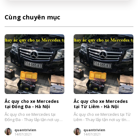
Cùng chuyên mục
Ắc quy cho xe Mercedes
Ắc quy cho xe Mercedes
tại Đống Đa - Hà Nội
tại Từ Liêm - Hà Nội
Ắc quy cho xe Mercedes tại
Ắc quy cho xe Mercedes tại Từ
Đống Đa - Thay lắp tận nơi uy
Liêm - Thay lắp tận nơi uy tín
tín nhất Hà Nội....
nhất Hà Nội....
quantrivien
quantrivien
14/07/2021
14/07/2021