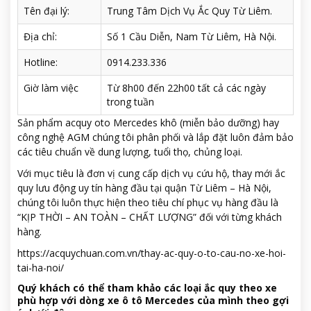
Tên đại lý:
Trung Tâm Dịch Vụ Ắc Quy Từ Liêm.
Địa chỉ:
Số 1 Cầu Diễn, Nam Từ Liêm, Hà Nội.
Hotline:
0914.233.336
Giờ làm việc
Từ 8h00 đến 22h00 tất cả các ngày
trong tuần
Sản phẩm acquy oto Mercedes khô (miễn bảo dưỡng) hay
công nghệ AGM chúng tôi phân phối và lắp đặt luôn đảm bảo
các tiêu chuẩn về dung lượng, tuổi thọ, chủng loại.
Với mục tiêu là đơn vị cung cấp dịch vụ cứu hộ, thay mới ắc
quy lưu động uy tín hàng đầu tại quận Từ Liêm – Hà Nội,
chúng tôi luôn thực hiện theo tiêu chí phục vụ hàng đầu là
“KỊP THỜI – AN TOÀN – CHẤT LƯỢNG” đối với từng khách
hàng.
https://acquychuan.com.vn/thay-ac-quy-o-to-cau-no-xe-hoi-
tai-ha-noi/
Quý khách có thể tham khảo các loại ắc quy theo xe
phù hợp với dòng xe ô tô Mercedes của mình theo gợi