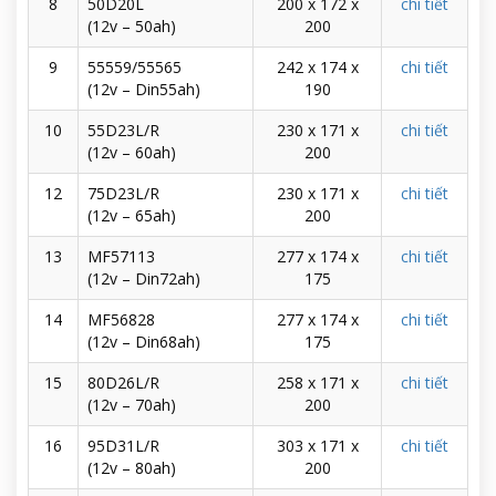
8
50D20L
200 x 172 x
chi tiết
(12v – 50ah)
200
9
55559/55565
242 x 174 x
chi tiết
(12v – Din55ah)
190
10
55D23L/R
230 x 171 x
chi tiết
(12v – 60ah)
200
12
75D23L/R
230 x 171 x
chi tiết
(12v – 65ah)
200
13
MF57113
277 x 174 x
chi tiết
(12v – Din72ah)
175
14
MF56828
277 x 174 x
chi tiết
(12v – Din68ah)
175
15
80D26L/R
258 x 171 x
chi tiết
(12v – 70ah)
200
16
95D31L/R
303 x 171 x
chi tiết
(12v – 80ah)
200