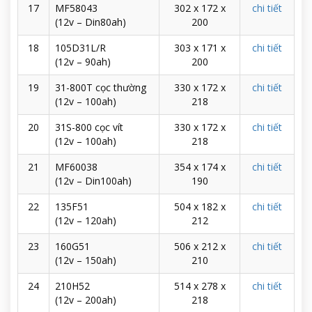
17
MF58043
302 x 172 x
chi tiết
(12v – Din80ah)
200
18
105D31L/R
303 x 171 x
chi tiết
(12v – 90ah)
200
19
31-800T cọc thường
330 x 172 x
chi tiết
(12v – 100ah)
218
20
31S-800 cọc vít
330 x 172 x
chi tiết
(12v – 100ah)
218
21
MF60038
354 x 174 x
chi tiết
(12v – Din100ah)
190
22
135F51
504 x 182 x
chi tiết
(12v – 120ah)
212
23
160G51
506 x 212 x
chi tiết
(12v – 150ah)
210
24
210H52
514 x 278 x
chi tiết
(12v – 200ah)
218