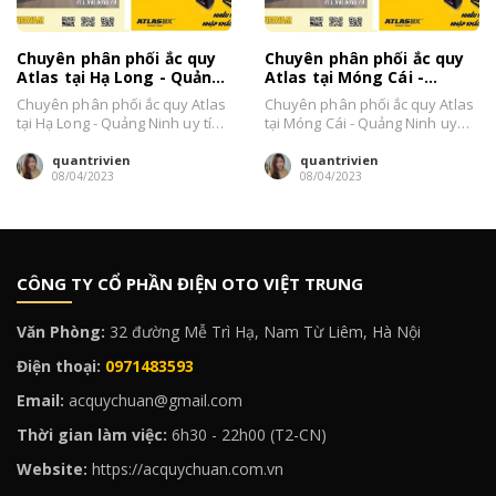
Chuyên phân phối ắc quy
Chuyên phân phối ắc quy
Atlas tại Hạ Long - Quảng
Atlas tại Móng Cái -
Ninh giá bán tốt
Quảng Ninh giá tốt
Chuyên phân phối ắc quy Atlas
Chuyên phân phối ắc quy Atlas
tại Hạ Long - Quảng Ninh uy tín.
tại Móng Cái - Quảng Ninh uy
Ô Tô Chuẩn chuyên...
tín. Ô Tô Chuẩn chuyên...
quantrivien
quantrivien
08/04/2023
08/04/2023
CÔNG TY CỔ PHẦN ĐIỆN OTO VIỆT TRUNG
Văn Phòng:
32 đường Mễ Trì Hạ, Nam Từ Liêm, Hà Nội
Điện thoại:
0971483593
Email:
acquychuan@gmail.com
Thời gian làm việc:
6h30 - 22h00 (T2-CN)
Website:
https://acquychuan.com.vn