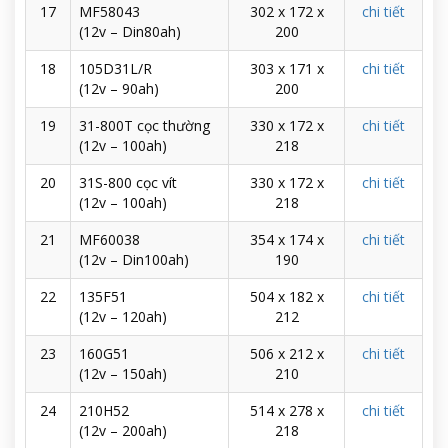
17
MF58043
302 x 172 x
chi tiết
(12v – Din80ah)
200
18
105D31L/R
303 x 171 x
chi tiết
(12v – 90ah)
200
19
31-800T cọc thường
330 x 172 x
chi tiết
(12v – 100ah)
218
20
31S-800 cọc vít
330 x 172 x
chi tiết
(12v – 100ah)
218
21
MF60038
354 x 174 x
chi tiết
(12v – Din100ah)
190
22
135F51
504 x 182 x
chi tiết
(12v – 120ah)
212
23
160G51
506 x 212 x
chi tiết
(12v – 150ah)
210
24
210H52
514 x 278 x
chi tiết
(12v – 200ah)
218