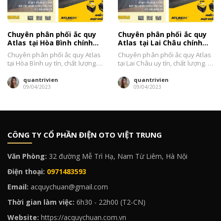
Chuyên phân phối ắc quy
Chuyên phân phối ắc quy
Atlas tại Hòa Bình chính
Atlas tại Lai Châu chính
hãng, giá bán tốt
hãng, giá bán tốt
Chuyên phân phối ắc quy Atlas
Chuyên phân phối ắc quy Atlas
tại Hòa Bình uy tín, chất lượng.
tại Lai Châu uy tín, chất lượng. Ô
Ô Tô Chuẩn chuyên phân...
Tô Chuẩn chuyên phân...
quantrivien
quantrivien
09/04/2023
09/04/2023
CÔNG TY CỔ PHẦN ĐIỆN OTO VIỆT TRUNG
Văn Phòng:
32 đường Mễ Trì Hạ, Nam Từ Liêm, Hà Nội
Điện thoại:
0971483593
Email:
acquychuan@gmail.com
Thời gian làm việc:
6h30 - 22h00 (T2-CN)
Website:
https://acquychuan.com.vn