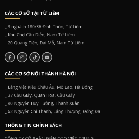
CÁC CƠ SỞ TẠI TỪ LIÊM
_ 3 nghách 180/36 Đình Thôn, Từ Liêm
_ Khu Chợ Cầu Diễn, Nam Từ Liêm
_ 20 Quang Tiến, Đại Mỗ, Nam Từ Liêm
CÁC CƠ SỞ NỘI THÀNH HÀ NỘI
_ Làng Việt Kiều Châu Âu, Mỗ Lao, Hà Đông
_ 37 Cầu Giấy, Quan Hoa, Cầu Giấy
_ 90 Nguyễn Huy Tưởng, Thanh Xuân
_ 62 Nguyễn Chí Thanh, Láng Thượng, Đống Đa
THÔNG TIN CHÍNH SÁCH
CÔNG TY CỔ PHẦN ĐIỆN OTO VIỆT TRUNG