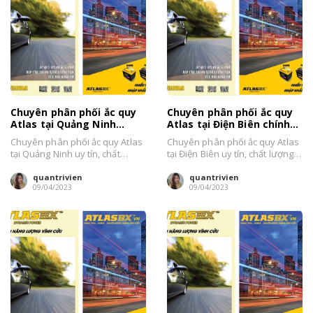
Chuyên phân phối ắc quy
Chuyên phân phối ắc quy
Atlas tại Quảng Ninh
Atlas tại Điện Biên chính
chính hãng, giá tốt
hãng, giá bán tốt
Chuyên phân phối ắc quy Atlas
Chuyên phân phối ắc quy Atlas
tại Quảng Ninh uy tín, chất
tại Điện Biên uy tín, chất lượng.
lượng. Ô Tô Chuẩn chuyên
Ô Tô Chuẩn chuyên phân...
phân...
quantrivien
quantrivien
09/04/2023
09/04/2023