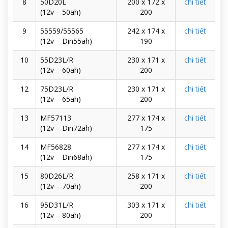
8
50D20L
200 x 172 x
chi tiết
(12v – 50ah)
200
9
55559/55565
242 x 174 x
chi tiết
(12v – Din55ah)
190
10
55D23L/R
230 x 171 x
chi tiết
(12v – 60ah)
200
12
75D23L/R
230 x 171 x
chi tiết
(12v – 65ah)
200
13
MF57113
277 x 174 x
chi tiết
(12v – Din72ah)
175
14
MF56828
277 x 174 x
chi tiết
(12v – Din68ah)
175
15
80D26L/R
258 x 171 x
chi tiết
(12v – 70ah)
200
16
95D31L/R
303 x 171 x
chi tiết
(12v – 80ah)
200