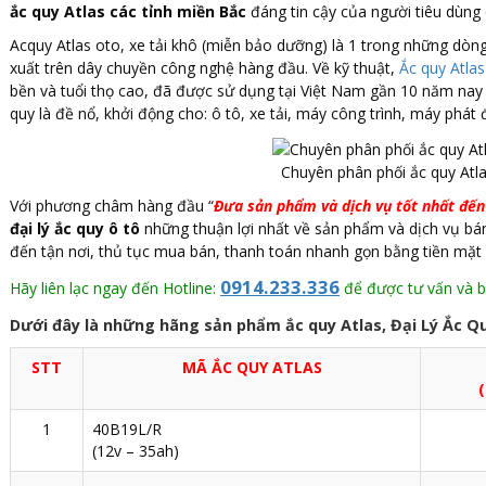
ắc quy Atlas các tỉnh miền Bắc
đáng tin cậy của người tiêu dùng
Acquy Atlas oto, xe tải khô (miễn bảo dưỡng) là 1 trong những d
xuất trên dây chuyền công nghệ hàng đầu. Về kỹ thuật,
Ắc quy Atla
bền và tuổi thọ cao, đã được sử dụng tại Việt Nam gần 10 năm nay 
quy là đề nổ, khởi động cho: ô tô, xe tải, máy công trình, máy phát
Chuyên phân phối ắc quy Atla
Với phương châm hàng đầu “
Đưa sản phẩm và dịch vụ tốt nhất đế
đại lý ắc quy ô tô
những thuận lợi nhất về sản phẩm và dịch vụ bán
đến tận nơi, thủ tục mua bán, thanh toán nhanh gọn bằng tiền mặt
0914.233.336
Hãy liên lạc ngay đến Hotline:
để được tư vấn và bá
Dưới đây là những hãng sản phẩm ắc quy Atlas, Đại Lý Ắc Q
STT
MÃ ẮC QUY ATLAS
(
1
40B19L/R
(12v – 35ah)