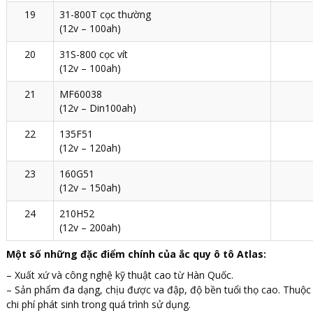
19
31-800T cọc thường
(12v – 100ah)
20
31S-800 cọc vít
(12v – 100ah)
21
MF60038
(12v – Din100ah)
22
135F51
(12v – 120ah)
23
160G51
(12v – 150ah)
24
210H52
(12v – 200ah)
Một số những đặc điểm chính của ắc quy ô tô Atlas:
– Xuất xứ và công nghệ kỹ thuật cao từ Hàn Quốc.
– Sản phẩm đa dạng, chịu được va đập, độ bền tuổi thọ cao. Thuộ
chi phí phát sinh trong quá trình sử dụng.