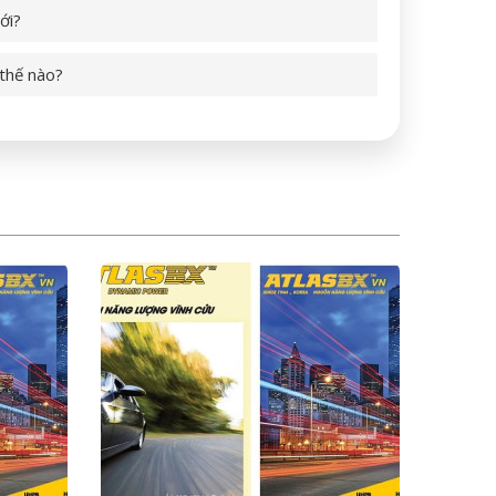
ới?
 thế nào?