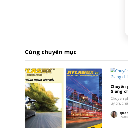
Cùng chuyên mục
Chuyên p
Giang ch
Chuyên ph
uy tín, c
phân...
quan
09/04