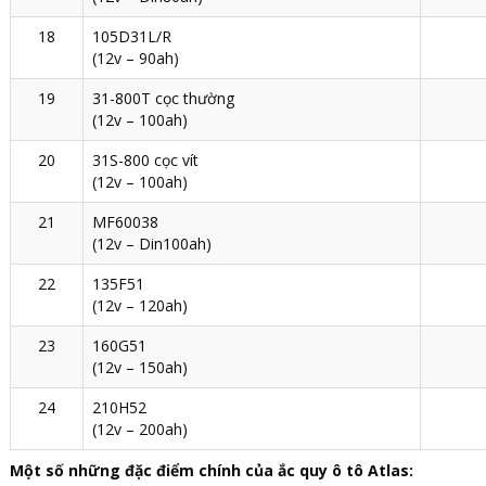
18
105D31L/R
(12v – 90ah)
19
31-800T cọc thường
(12v – 100ah)
20
31S-800 cọc vít
(12v – 100ah)
21
MF60038
(12v – Din100ah)
22
135F51
(12v – 120ah)
23
160G51
(12v – 150ah)
24
210H52
(12v – 200ah)
Một số những đặc điểm chính của ắc quy ô tô Atlas: