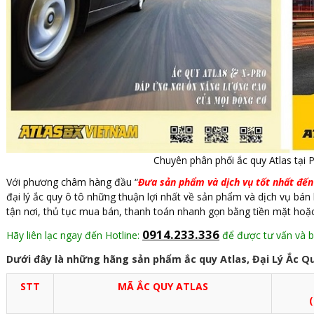
Chuyên phân phối ắc quy Atlas tại 
Với phương châm hàng đầu “
Đưa sản phẩm và dịch vụ tốt nhất đế
đại lý ắc quy ô tô những thuận lợi nhất về sản phẩm và dịch vụ bán
tận nơi, thủ tục mua bán, thanh toán nhanh gọn bằng tiền mặt hoặ
0914.233.336
Hãy liên lạc ngay đến Hotline:
để được tư vấn và bá
Dưới đây là những hãng sản phẩm ắc quy Atlas, Đại Lý Ắc Q
STT
MÃ ẮC QUY ATLAS
(