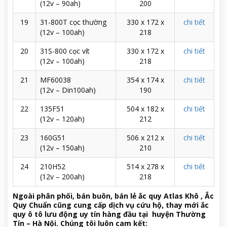
(12v – 90ah)
200
19
31-800T cọc thường
330 x 172 x
chi tiết
(12v – 100ah)
218
20
31S-800 cọc vít
330 x 172 x
chi tiết
(12v – 100ah)
218
21
MF60038
354 x 174 x
chi tiết
(12v – Din100ah)
190
22
135F51
504 x 182 x
chi tiết
(12v – 120ah)
212
23
160G51
506 x 212 x
chi tiết
(12v – 150ah)
210
24
210H52
514 x 278 x
chi tiết
(12v – 200ah)
218
Ngoài phân phối, bán buôn, bán lẻ ắc quy Atlas Khô , Ắc
Quy Chuẩn cũng cung cấp
dịch vụ cứu hộ, thay mới ắc
quy ô tô lưu động
uy tín hàng đầu tại huyện Thường
Tín – Hà Nội. Chúng tôi luôn cam kết: