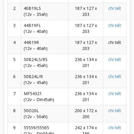
2
40B19LS
187 x 127 x
chi tiết
(12v – 35ah)
203
3
44B19FL
187 x 127 x
chi tiết
(12v – 40ah)
203
4
44B19R
187 x 127 x
chi tiết
(12v – 40ah)
203
5
50B24LS/RS
236 x 134 x
chi tiết
(12v – 45ah)
201
6
50B24L/R
236 x 134 x
chi tiết
(12v – 45ah)
201
7
MF54321
236 x 134 x
chi tiết
(12v – Din45ah)
201
8
50D20L
200 x 172 x
chi tiết
(12v – 50ah)
200
9
55559/55565
242 x 174 x
chi tiết
(12v – Din55ah)
190