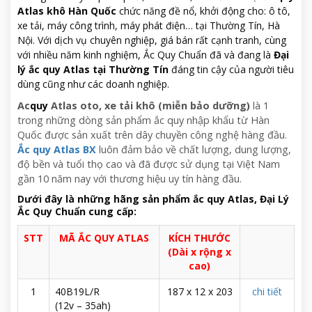
Atlas khô Hàn Quốc
chức năng đề nổ, khởi động cho: ô tô,
xe tải, máy công trình, máy phát điện… tại Thường Tín, Hà
Nội. Với dịch vụ chuyên nghiệp, giá bán rất cạnh tranh, cùng
với nhiều năm kinh nghiệm, Ắc Quy Chuẩn đã và đang là
Đại
lý ắc quy Atlas tại Thường Tín
đáng tin cậy của người tiêu
dùng cũng như các doanh nghiệp.
Ac
quy
Atlas oto, xe tải khô (miễn bảo dưỡng)
là 1
trong những dòng sản phẩm ắc quy nhập khẩu từ Hàn
Quốc được sản xuất trên dây chuyền công nghệ hàng đầu.
Ắc quy Atlas BX
luôn đảm bảo về chất lượng, dung lượng,
độ bền và tuổi thọ cao và đã được sử dụng tại Việt Nam
gần 10 năm nay với thương hiệu uy tín hàng đầu.
Dưới đây là những hãng sản phẩm ắc quy Atlas, Đại Lý
Ắc Quy Chuẩn cung cấp:
STT
MÃ ẮC QUY ATLAS
KÍCH THƯỚC
(Dài x rộng x
cao)
1
40B19L/R
187 x 12 x 203
chi tiết
(12v – 35ah)